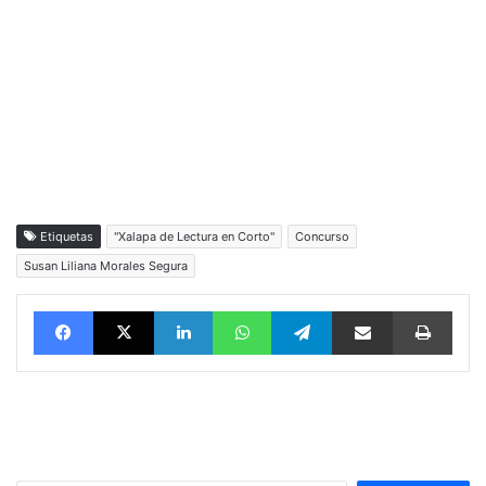
Etiquetas
"Xalapa de Lectura en Corto"
Concurso
Susan Liliana Morales Segura
Facebook
X
LinkedIn
WhatsApp
Telegram
vía email
Impri