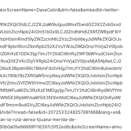
reatorScreenName=DaveCelin&dnt=false&embedId=twitter-
dWNrZXQiOltdLCJ2ZXJzaW9uIjpudWxsfSwidGZ3X2ZvbGxvd
UsInZlcnNpb24iOm51bGx9LCJ0ZndfdHdlZXRfZWRpdF9iY
nVsbH0sInRmd19yZWZzcmNfc2Vzc2lvbiI6eyJidWNrZXQiOiJv
mdF9pbnRlcnZlbnRpb25zX2VuYWJsZWQiOnsiYnVja2V0Ijoib
ZGlhXzE1ODk3Ijp7ImJ1Y2tldCI6InRyZWF0bWVudCIsInZlcn
a2llX2V4cGlyYXRpb24iOnsiYnVja2V0IjoxMjA5NjAwLCJ2
NoX3Bpdm90c19lbmFibGVkIjp7ImJ1Y2tldCI6Im9uIiwidmV
Jlc190b19zZXR0aW5ncyI6eyJidWNrZXQiOiJvbiIsInZlcnNpb
fc2hhcGVfZW5hYmxlZCI6eyJidWNrZXQiOiJvbiIsInZlcnNpb
fbWFuaWZlc3RzXzE1MDgyIjp7ImJ1Y2tldCI6InRydWVfYml
nYWN5X3RpbWVsaW5lX3N1bnNldCI6eyJidWNrZXQiOnRydW
dF9mcm9udGVuZCI6eyJidWNrZXQiOiJvbiIsInZlcnNpb24iO
&hideThread=false&id=2072533248257691668&lang=es&
-la-ruta-aerea-tijuana-merida-de-
fd60b0a05e66689f116397c5f52ed6c&siteScreenName=almo