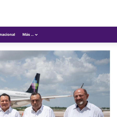
rnacional
Más …