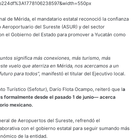
2b224df%3A1778106238597&width=550px
nal de Mérida, el mandatario estatal reconoció la confianza
o Aeroportuario del Sureste (ASUR) y del sector
 con el Gobierno del Estado para promover a Yucatán como
untos significa más conexiones, más turismo, más
 este vuelo que aterriza en Mérida, nos acercamos a un
uturo para todos”,
manifestó el titular del Ejecutivo local.
nto Turístico (Sefotur), Darío Flota Ocampo, reiteró que l
a
es formalmente desde el pasado 1 de junio— acerca
torio mexicano.
eral de Aeropuertos del Sureste, refrendó el
borativa con el gobierno estatal para seguir sumando más
nómico de la entidad.