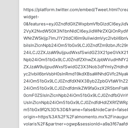
https://platform.twitter.com/embed/Tweet.html?c
widget-
0&features=eyJ0ZndfdGltZWxpbmVfbGlzdCI6eyJi
2VyX2NvdW50X3N1bnNldCI6eyJidWNrZXQiOnRydW
WNrZW5kIjp7ImJ1Y2tldCI6Im9uIiwidmVyc2lvbiI6b
biIsInZlcnNpb24iOm51bGx9LCJ0ZndfZm9zbnJfc29
24iLCJ2ZXJzaW9uIjpudWxsfSwidGZ3X21peGVkX21l
Npb24iOm51bGx9LCJ0ZndfZXhwZXJpbWVudHNfY29v
ZXJzaW9uIjpudWxsfSwidGZ3X3Nob3dfYmlyZHdhdG
yc2lvbiI6bnVsbH0sInRmd19kdXBsaWNhdGVfc2NyaW
24iOm51bGx9LCJ0ZndfdXNlX3Byb2ZpbGVfaW1hZ2V
24iOm51bGx9LCJ0ZndfdmlkZW9faGxzX2R5bmFtaWN
0cmF0ZSIsInZlcnNpb24iOm51bGx9LCJ0ZndfbGV
UsInZlcnNpb24iOm51bGx9LCJ0ZndfdHdlZXRfZWRp
m51bGx9fQ%3D%3D&frame=false&hideCard=false
origin=https%3A%2F%2Falmomento.mx%2Finauguran
volaris%2F&partner=ogwp&sessionId=a9a3f67aa