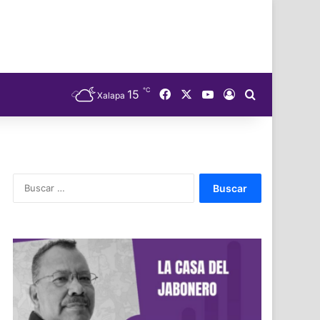
℃
Facebook
X
YouTube
15
Acceso
Buscar
Xalapa
Buscar: