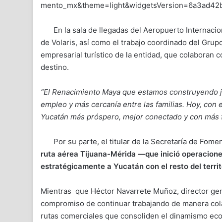
mento_mx&theme=light&widgetsVersion=6a3ad4
En la sala de llegadas del Aeropuerto Internacio
de Volaris, así como el trabajo coordinado del Grup
empresarial turístico de la entidad, que colaboran
destino.
“El Renacimiento Maya que estamos construyendo j
empleo y más cercanía entre las familias. Hoy, con
Yucatán más próspero, mejor conectado y con más f
Por su parte, el titular de la Secretaría de Fome
ruta aérea Tijuana-Mérida —que inició operacion
estratégicamente a Yucatán con el resto del terri
Mientras que Héctor Navarrete Muñoz, director gen
compromiso de continuar trabajando de manera cola
rutas comerciales que consoliden el dinamismo eco