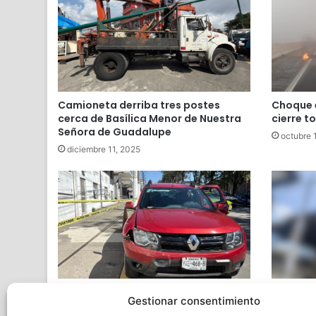
Camioneta derriba tres postes
Choque e
cerca de Basílica Menor de Nuestra
cierre t
Señora de Guadalupe
octubre 
diciembre 11, 2025
Empleada de CAEV provoca choque
Explosió
Gestionar consentimiento
múltiple; cuatro vehículos rojos
deja dos