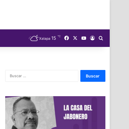
℃
Facebook
X
YouTube
15
Acceso
Buscar
Xalapa
Buscar: