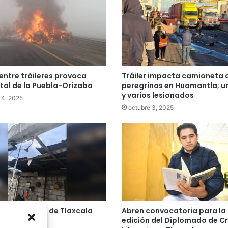
ntre tráileres provoca
Tráiler impacta camioneta 
otal de la Puebla-Orizaba
peregrinos en Huamantla; u
y varios lesionados
14, 2025
octubre 3, 2025
n en vivienda de Tlaxcala
Abren convocatoria para la
 heridos
edición del Diplomado de C