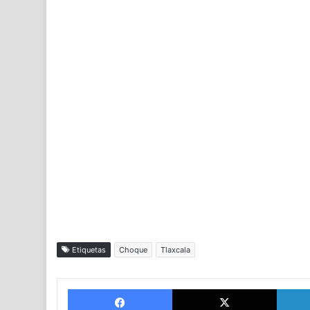
Etiquetas
Choque
Tlaxcala
Facebook
X