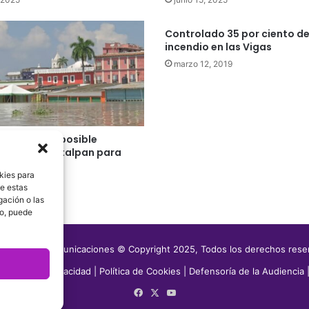
Controlado 35 por ciento d
incendio en las Vigas
marzo 12, 2019
CONAGUA de posible
ión de Tlacotalpan para
 de semana
kies para
24, 2024
de estas
gación o las
to, puede
media Telecomunicaciones © Copyright 2025, Todos los derechos res
|
Aviso de Privacidad
|
Política de Cookies
|
Defensoría de la Audiencia
Facebook
X
YouTube