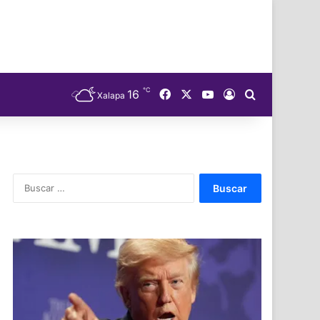
℃
Facebook
X
YouTube
16
Acceso
Buscar
Xalapa
Buscar: