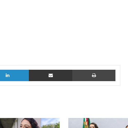
LinkedIn
vía email
Imprimi