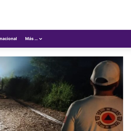
rnacional
Más …