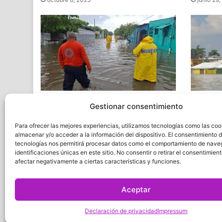
Suspenden clases en 15 municipios
Alerta 
Gestionar consentimiento
por emergencia en el sur de
inundac
Veracruz
este fin
Para ofrecer las mejores experiencias, utilizamos tecnologías como las coo
octubre 27, 2024
octubre 
almacenar y/o acceder a la información del dispositivo. El consentimiento 
tecnologías nos permitirá procesar datos como el comportamiento de nave
identificaciones únicas en este sitio. No consentir o retirar el consentimien
afectar negativamente a ciertas características y funciones.
Quatro
Aceptar
Declaración de privacidad
Impressum