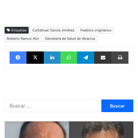
Etiquetas
Cuitláhuac García Jiménez
Pueblos originarios
Roberto Ramos Alor
Secretaría de Salud de Veracruz
Facebook
X
LinkedIn
WhatsApp
Telegram
vía email
Impri
Buscar: