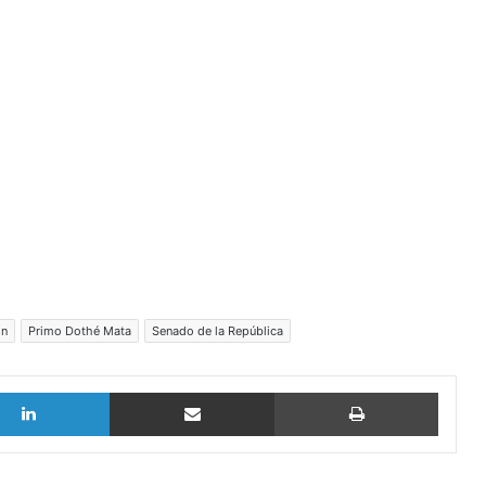
ón
Primo Dothé Mata
Senado de la República
LinkedIn
vía email
Imprimi