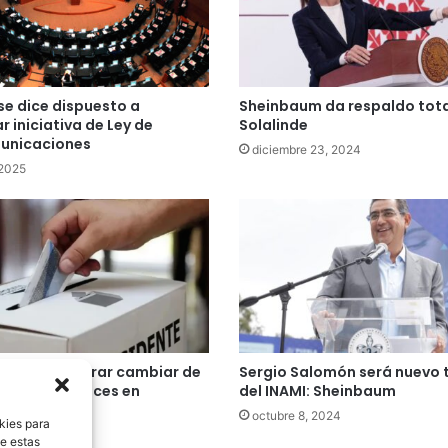
e dice dispuesto a
Sheinbaum da respaldo tota
r iniciativa de Ley de
Solalinde
unicaciones
diciembre 23, 2024
 2025
berá considerar cambiar de
Sergio Salomón será nuevo t
ección de jueces en
del INAMI: Sheinbaum
z
octubre 8, 2024
kies para
14, 2024
de estas