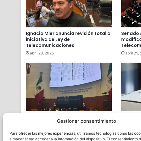
Ignacio Mier anuncia revisión total a
Senado s
iniciativa de Ley de
modifica
Telecomunicaciones
Telecom
abril 28, 2025
abril 25,
Recibe Senado minuta para imponer
OPLE de
Gestionar consentimiento
prisión preventiva oficiosa a la
fecha el
extorsión
Veracru
Para ofrecer las mejores experiencias, utilizamos tecnologías como las coo
noviembre 20, 2024
octubre 
almacenar y/o acceder a la información del dispositivo. El consentimiento 