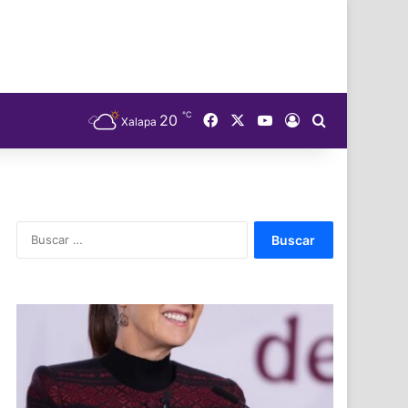
℃
Facebook
X
YouTube
20
Acceso
Buscar
Xalapa
Buscar: