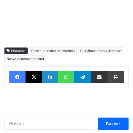
Etiquetas
Centro de Salud de Otatitlán
Cuitláhuac García Jiménez
Nuevo Sistema de Salud
Facebook
X
LinkedIn
WhatsApp
Telegram
vía email
Impri
Buscar: