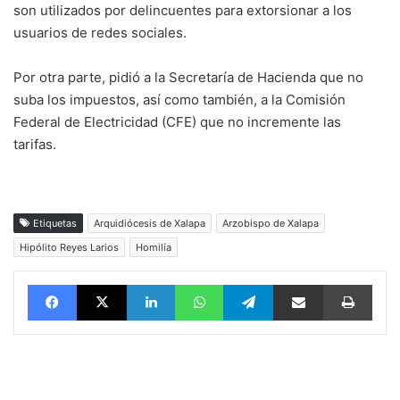
son utilizados por delincuentes para extorsionar a los
usuarios de redes sociales.
Por otra parte, pidió a la Secretaría de Hacienda que no
suba los impuestos, así como también, a la Comisión
Federal de Electricidad (CFE) que no incremente las
tarifas.
Etiquetas
Arquidiócesis de Xalapa
Arzobispo de Xalapa
Hipólito Reyes Larios
Homilía
Facebook
X
LinkedIn
WhatsApp
Telegram
vía email
Impri