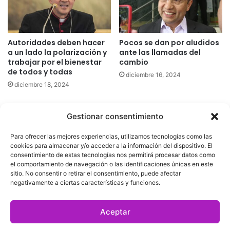
Autoridades deben hacer
Pocos se dan por aludidos
a un lado la polarización y
ante las llamadas del
trabajar por el bienestar
cambio
de todos y todas
diciembre 16, 2024
diciembre 18, 2024
Gestionar consentimiento
Quatromedia Telecomunicaciones © Copyright 2025, Todos los
Para ofrecer las mejores experiencias, utilizamos tecnologías como las
derechos reservados
cookies para almacenar y/o acceder a la información del dispositivo. El
consentimiento de estas tecnologías nos permitirá procesar datos como
|
Aviso de Privacidad
|
Política de Cookies
|
Defensoría de la
el comportamiento de navegación o las identificaciones únicas en este
sitio. No consentir o retirar el consentimiento, puede afectar
Audiencia
|
negativamente a ciertas características y funciones.
Facebook
X
YouTube
Aceptar