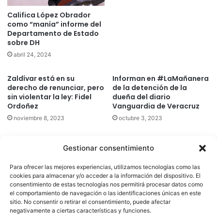
Califica López Obrador
como “manía” informe del
Departamento de Estado
sobre DH
abril 24, 2024
Zaldívar está en su
Informan en #LaMañanera
derecho de renunciar, pero
de la detención de la
sin violentar la ley: Fidel
dueña del diario
Ordoñez
Vanguardia de Veracruz
noviembre 8, 2023
octubre 3, 2023
Gestionar consentimiento
Quatromedia Telecomunicaciones © Copyright 2025, Todos los
Para ofrecer las mejores experiencias, utilizamos tecnologías como las
derechos reservados
cookies para almacenar y/o acceder a la información del dispositivo. El
consentimiento de estas tecnologías nos permitirá procesar datos como
|
Aviso de Privacidad
|
Política de Cookies
|
Defensoría de la
el comportamiento de navegación o las identificaciones únicas en este
sitio. No consentir o retirar el consentimiento, puede afectar
Audiencia
|
negativamente a ciertas características y funciones.