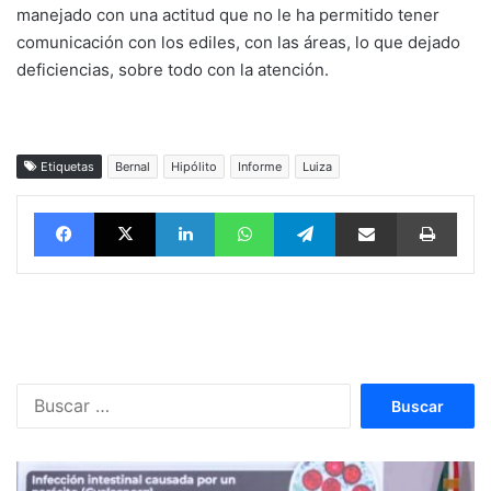
manejado con una actitud que no le ha permitido tener
comunicación con los ediles, con las áreas, lo que dejado
deficiencias, sobre todo con la atención.
Etiquetas
Bernal
Hipólito
Informe
Luiza
Facebook
X
LinkedIn
WhatsApp
Telegram
vía email
Impri
Buscar: