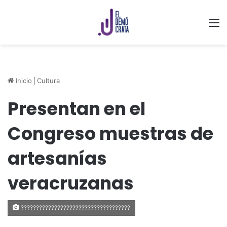
M
Inicio
|
Cultura
Presentan en el
Congreso muestras de
artesanías
veracruzanas
????????????????????????????????????