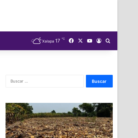
℃
Facebook
X
YouTube
17
Acceso
Buscar
Xalapa
Buscar: