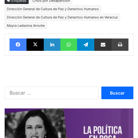
Etiquetas
Crisis por Desaparición
Dirección General de Cultura de Paz y Derechos Humanos
Dirección General de Cultura de Paz y Derechos Humanos en Veracruz
Mayra Ledezma Arronte
Facebook
X
LinkedIn
WhatsApp
Telegram
vía email
Impri
Buscar: