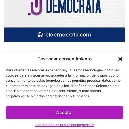
Gestionar consentimiento
Quatromedia Telecomunicaciones © Copyright 2025, Todos los
Para ofrecer las mejores experiencias, utilizamos tecnologías como las
derechos reservados
cookies para almacenar y/o acceder a la información del dispositivo. El
consentimiento de estas tecnologías nos permitirá procesar datos como
|
Aviso de Privacidad
|
Política de Cookies
|
Defensoría de la
el comportamiento de navegación o las identificaciones únicas en este
sitio. No consentir o retirar el consentimiento, puede afectar
Audiencia
|
negativamente a ciertas características y funciones.
Facebook
X
YouTube
Aceptar
Declaración de privacidad
Impressum