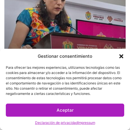
la
vida
en
playa
de
Tuxpan,
confirma
PC
Gestionar consentimiento
abril 14, 2025
Para ofrecer las mejores experiencias, utilizamos tecnologías como las
Pequeña de 7 años pierde la
cookies para almacenar y/o acceder a la información del dispositivo. El
vida en playa de Tuxpan,
consentimiento de estas tecnologías nos permitirá procesar datos como
el comportamiento de navegación o las identificaciones únicas en este
confirma PC
sitio. No consentir o retirar el consentimiento, puede afectar
negativamente a ciertas características y funciones.
Veracruz
y
Aceptar
Veracruz
Tuxpan
al
Declaración de privacidad
Impressum
100