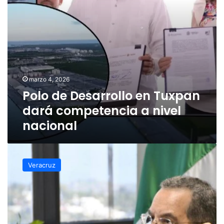
nivel
nacional
marzo 4, 2026
Polo de Desarrollo en Tuxpan
dará competencia a nivel
nacional
Se
tienen
Veracruz
tres
cartas
de
intención
para
empresas