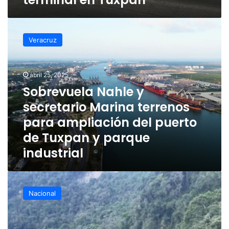
Sobrevuela
Nahle
Veracruz
y
secretario
Marina
abril 25, 2025
terrenos
para
Sobrevuela Nahle y
ampliación
secretario Marina terrenos
del
para ampliación del puerto
puerto
de
de Tuxpan y parque
Tuxpan
industrial
y
parque
industrial
Tráiler
aplasta
Nacional
automóvil
en
la