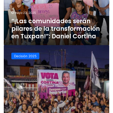
transformación
en
mayo 23, 2025
Tuxpan!”:
“¡Las comunidades serán
Daniel
Cortina
pilares de la transformación
en Tuxpan!”: Daniel Cortina
Con
paso
Decisión 2025
firme
y
cercano:
Daniel
Cortina
avanza
en
la
construcción
de
un