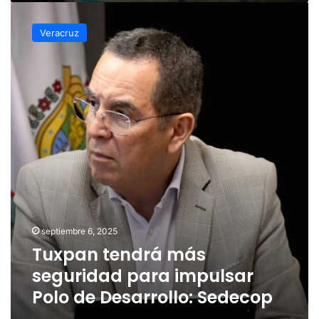
Tuxpan
tendrá
Veracruz
más
seguridad
para
impulsar
Polo
de
Desarrollo:
Sedecop
septiembre 6, 2025
Tuxpan tendrá más
seguridad para impulsar
Polo de Desarrollo: Sedecop