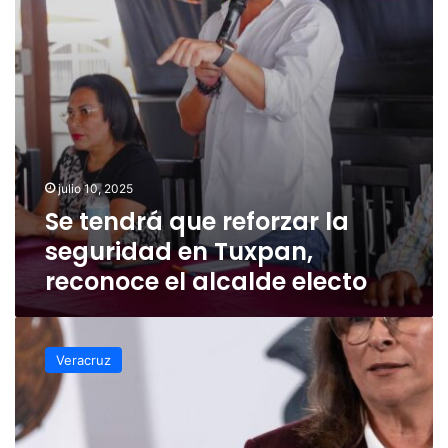
en
Tuxpan,
reconoce
el
alcalde
electo
julio 10, 2025
Se tendrá que reforzar la
seguridad en Tuxpan,
reconoce el alcalde electo
Tuxpan
con
Veracruz
todas
las
condiciones
para