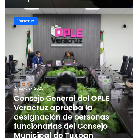
Consejo
General
Veracruz
del
OPLE
Veracruz
aprueba
la
designación
de
personas
funcionarias
del
Consejo
mayo 27, 2025
Municipal
Consejo General del OPLE
de
Veracruz aprueba la
Tuxpan
designación de personas
funcionarias del Consejo
Municipal de Tuxpan