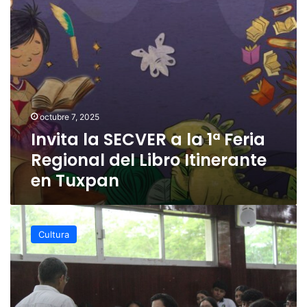
Regional
del
Libro
Itinerante
en
Tuxpan
octubre 7, 2025
Invita la SECVER a la 1ª Feria
Regional del Libro Itinerante
en Tuxpan
Cursos
de
Cultura
capacitación
Cultura
Turística
llegan
a