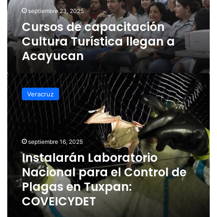
Acayucan
septiembre 23, 2025
Cursos de capacitación
Cultura Turística llegan a
Acayucan
Instalarán
Laboratorio
Veracruz
Nacional
para
el
Control
de
septiembre 16, 2025
Plagas
Instalarán Laboratorio
en
Nacional para el Control de
Tuxpan:
COVEICYDET
Plagas en Tuxpan:
COVEICYDET