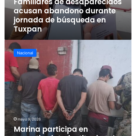
Familiares de desaparecidos
acusan abandono durante
jornada de búsqueda en
Tuxpan
Marina
participa
Nacional
en
operativo
interinstitucional
para
la
procuración
de
seguridad,
en
San
Andrés
mayo 9, 2026
Tuxtla,
Marina participa en
Veracruz