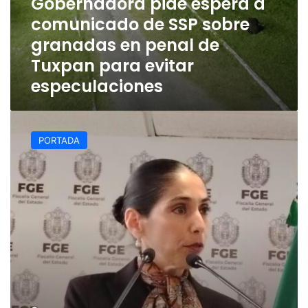
Gobernadora pide espera a
evitar
comunicado de SSP sobre
especulaciones
granadas en penal de
Tuxpan para evitar
especulaciones
Presenta
fiscal
PORTADA
avances
de
investigación
por
hechos
violentos
en
zona
norte
de
Veracruz