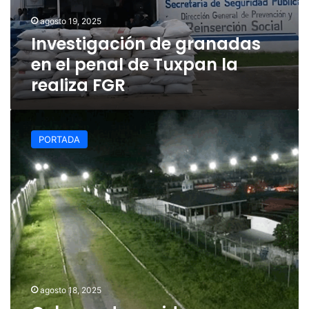
Tuxpan
agosto 19, 2025
la
Investigación de granadas
realiza
FGR
en el penal de Tuxpan la
realiza FGR
Gobernadora
pide
PORTADA
espera
a
comunicado
de
SSP
sobre
granadas
en
penal
de
Tuxpan
agosto 18, 2025
para