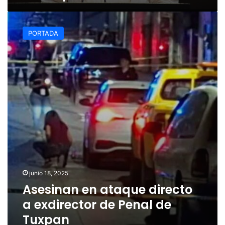
Asesinan
en
PORTADA
ataque
directo
a
exdirector
de
Penal
de
Tuxpan
junio 18, 2025
Asesinan en ataque directo
a exdirector de Penal de
Tuxpan