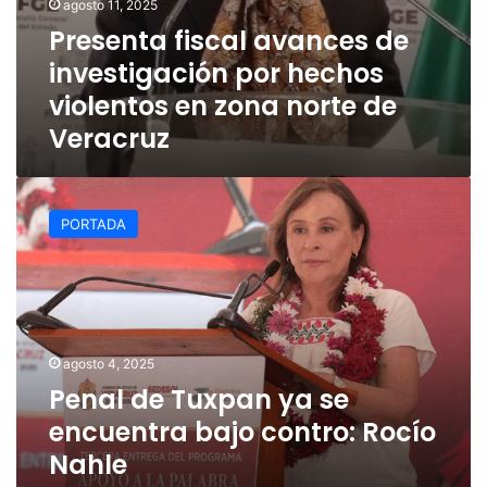
agosto 11, 2025
Presenta fiscal avances de
investigación por hechos
violentos en zona norte de
Veracruz
Penal
de
PORTADA
Tuxpan
ya
se
encuentra
bajo
contro:
agosto 4, 2025
Rocío
Penal de Tuxpan ya se
Nahle
encuentra bajo contro: Rocío
Nahle