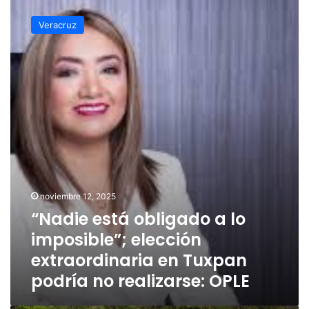
“Nadie
está
Veracruz
obligado
a
lo
imposible”;
elección
extraordinaria
en
Tuxpan
podría
no
realizarse:
OPLE
noviembre 12, 2025
“Nadie está obligado a lo
imposible”; elección
extraordinaria en Tuxpan
podría no realizarse: OPLE