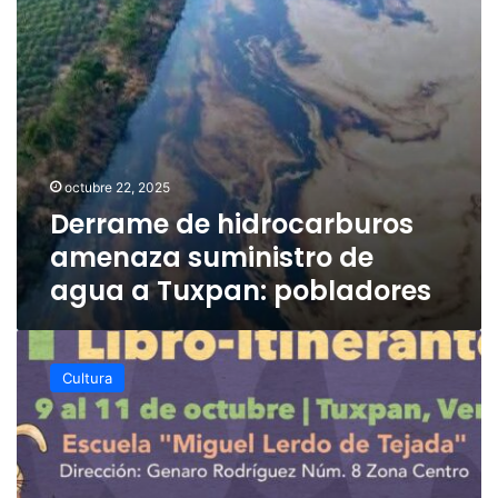
a
Tuxpan:
pobladores
octubre 22, 2025
Derrame de hidrocarburos
amenaza suministro de
agua a Tuxpan: pobladores
Invita
la
Cultura
SECVER
a
la
1ª
Feria