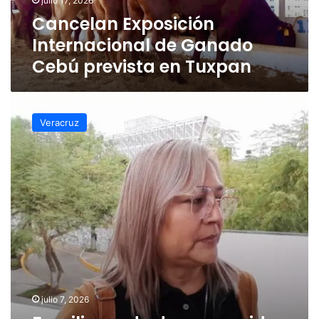
julio 17, 2026
Tuxpan
Cancelan Exposición
Internacional de Ganado
Cebú prevista en Tuxpan
Familiares
de
Veracruz
desaparecidos
acusan
abandono
durante
jornada
de
búsqueda
en
Tuxpan
julio 7, 2026