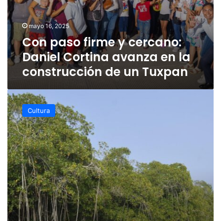
Tuxpan
mayo 16, 2025
Con paso firme y cercano:
Daniel Cortina avanza en la
construcción de un Tuxpan
Deslumbra
tus
Cultura
sentidos
en
Tuxpan,
historia,
naturaleza
y
sabor
del
Golfo