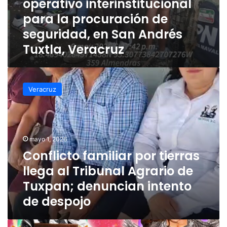
operativo interinstitucional
para la procuración de
seguridad, en San Andrés
Tuxtla, Veracruz
Conflicto
familiar
Veracruz
por
tierras
llega
al
Tribunal
mayo 1, 2026
Agrario
Conflicto familiar por tierras
de
llega al Tribunal Agrario de
Tuxpan;
denuncian
Tuxpan; denuncian intento
intento
de despojo
de
despojo
Todo