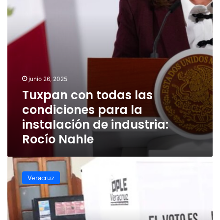
la
instalación
de
industria:
Rocío
Nahle
junio 26, 2025
Tuxpan con todas las
condiciones para la
instalación de industria:
Rocío Nahle
¿Cuándo
se
Veracruz
convocaría
a
elección
extraordinaria