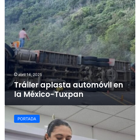
México-
Tuxpan
abril 14, 2025
Tráiler aplasta automóvil en
la México-Tuxpan
Pequeña
de
PORTADA
7
años
pierde