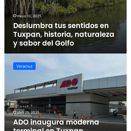
mayo 10, 2025
Deslumbra tus sentidos en
Tuxpan, historia, naturaleza
y sabor del Golfo
ADO
inaugura
Veracruz
moderna
terminal
en
Tuxpan
abril 25, 2025
ADO inaugura moderna
terminal en Tuxpan