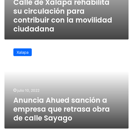
Calle de Xalapa rehabilita
su circulación para
contribuir con la movilidad
ciudadana
Anuncia
Ahued
Xalapa
sanción
a
empresa
que
retrasa
obra
julio 10, 2022
de
Anuncia Ahued sanción a
calle
Sayago
empresa que retrasa obra
de calle Sayago
Ahued