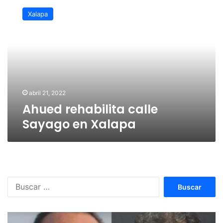
rehabilita
Xalapa
calle
Sayago
en
Xalapa
abril 21, 2022
Ahued rehabilita calle
Sayago en Xalapa
Buscar: