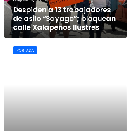
agosto 29, 2025
calle
Despiden a 13 trabajadores
Xalapeños
Ilustres
de asilo “Sayago”; bloquean
calle Xalapeños Ilustres
Tendrán
mejor
PORTADA
iluminación
30
calles
del
Centro
Histórico