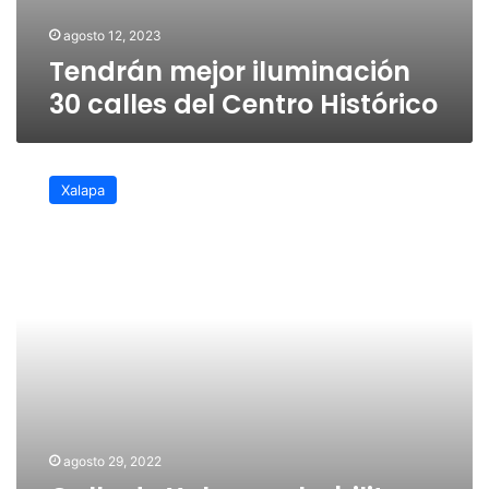
agosto 12, 2023
Tendrán mejor iluminación
30 calles del Centro Histórico
Calle
de
Xalapa
Xalapa
rehabilita
su
circulación
para
contribuir
con
la
movilidad
ciudadana
agosto 29, 2022