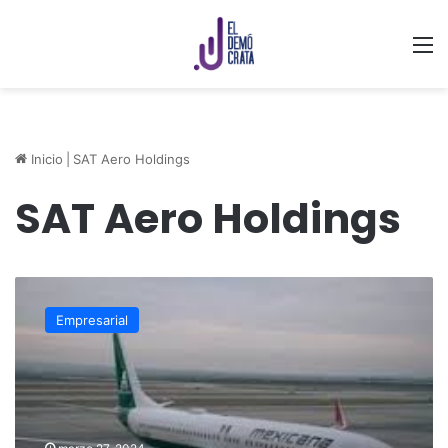
M
Inicio
|
SAT Aero Holdings
SAT Aero Holdings
Demandan
a
Empresarial
Mexicana
de
Aviación
por
más
de