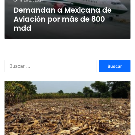
marzo 27, 2024
800
Demandan a Mexicana de
mdd
Aviación por más de 800
mdd
Buscar: