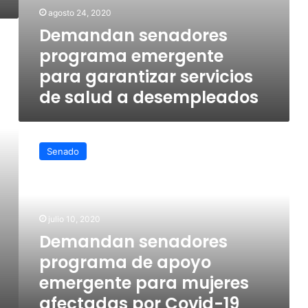
agosto 24, 2020
Demandan senadores
programa emergente
para garantizar servicios
de salud a desempleados
Demandan
senadores
Senado
programa
de
apoyo
emergente
para
julio 10, 2020
mujeres
Demandan senadores
afectadas
programa de apoyo
por
Covid-
emergente para mujeres
19
afectadas por Covid-19