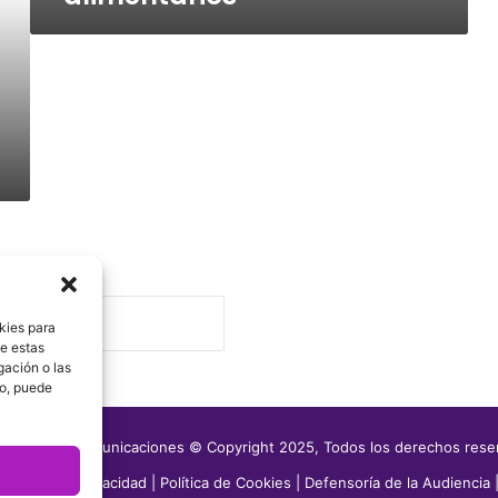
Ni hay má
kies para
de estas
gación o las
to, puede
media Telecomunicaciones © Copyright 2025, Todos los derechos res
|
Aviso de Privacidad
|
Política de Cookies
|
Defensoría de la Audiencia