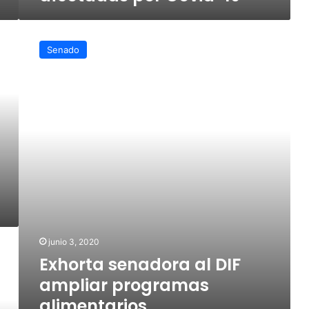
Exhorta
senadora
Senado
al
DIF
ampliar
programas
alimentarios
junio 3, 2020
Exhorta senadora al DIF
ampliar programas
alimentarios