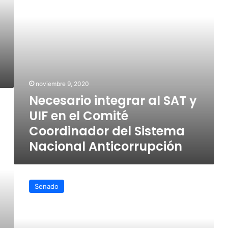
en
el
Comité
Coordinador
del
Sistema
Nacional
Anticorrupción
noviembre 9, 2020
Necesario integrar al SAT y
UIF en el Comité
Coordinador del Sistema
Nacional Anticorrupción
Demandan
en
Senado
Senado
Registro
Nacional
de