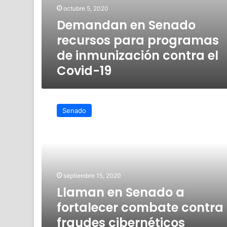
octubre 5, 2020
Demandan en Senado
recursos para programas
de inmunización contra el
Covid-19
Llaman
en
Senado
Senado
a
fortalecer
combate
contra
fraudes
septiembre 15, 2020
cibernéticos
Llaman en Senado a
fortalecer combate contra
fraudes cibernéticos