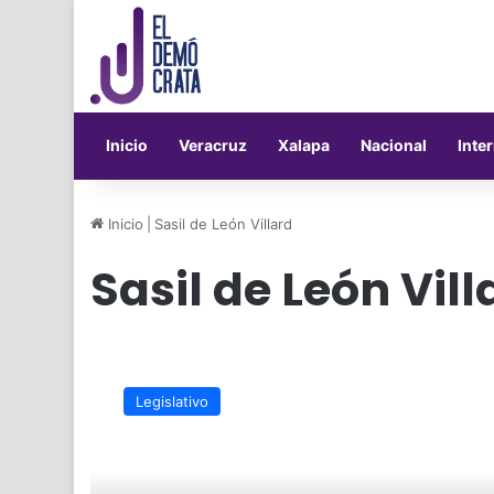
Inicio
Veracruz
Xalapa
Nacional
Inte
Inicio
|
Sasil de León Villard
Sasil de León Vill
Demandan
mas
Legislativo
seguridad
para
paisanos
que