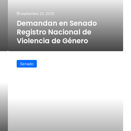
Violencia
de
septiembre 23, 2020
Género
Demandan en Senado
Registro Nacional de
Violencia de Género
Demandan
senadores
Senado
programa
emergente
para
garantizar
servicios
de
salud
a
desempleados