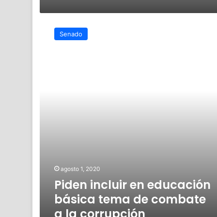
Piden
incluir
Senado
en
educación
básica
tema
de
combate
a
la
corrupción
agosto 1, 2020
Piden incluir en educación
básica tema de combate
a la corrupción