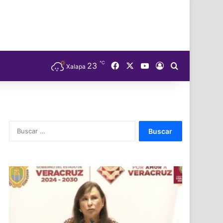
℃
Facebook
X
YouTube
23
Acceso
Buscar
Xalapa
Buscar: