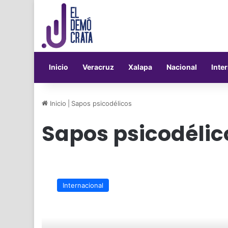
Inicio
Veracruz
Xalapa
Nacional
Inte
Inicio
|
Sapos psicodélicos
Sapos psicodélic
Piden
no
Internacional
lamer
sapos
psicodélicos
en