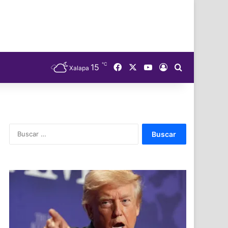
℃
Facebook
X
YouTube
15
Acceso
Buscar
Xalapa
Buscar: