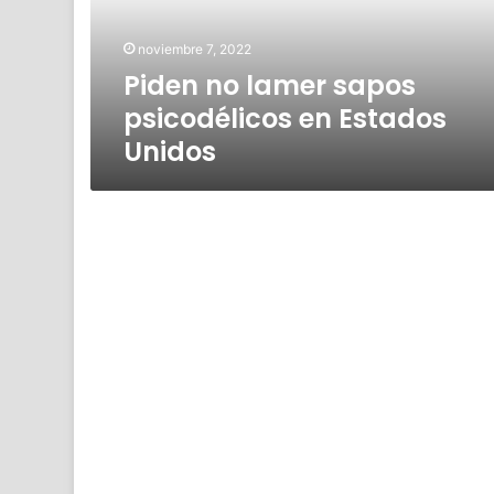
Estados
Unidos
noviembre 7, 2022
Piden no lamer sapos
psicodélicos en Estados
Unidos