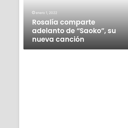
nueva
canción
enero 1, 2022
Rosalía comparte
adelanto de “Saoko”, su
nueva canción