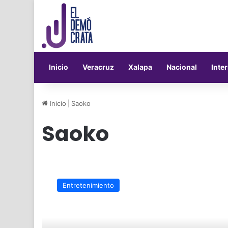
Inicio
Veracruz
Xalapa
Nacional
Inte
Inicio
|
Saoko
Saoko
Rosalía
comparte
Entretenimiento
adelanto
de
“Saoko”,
su