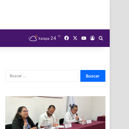
℃
Facebook
X
YouTube
24
Acceso
Buscar
Xalapa
Buscar: