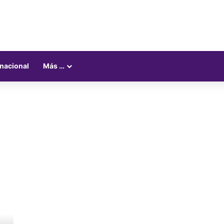
rnacional
Más …