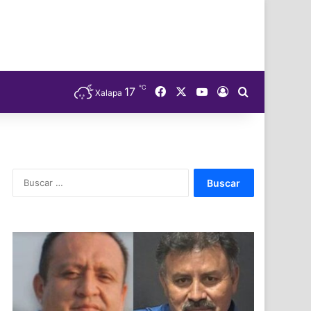
℃
Facebook
X
YouTube
17
Acceso
Buscar
Xalapa
Buscar: