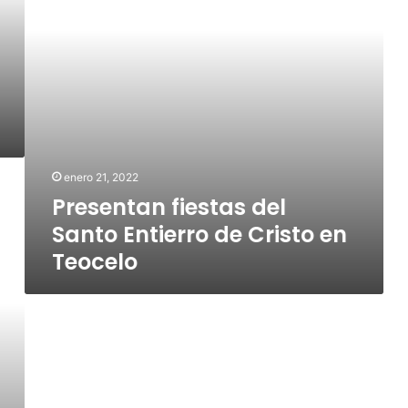
Cristo
en
Teocelo
enero 21, 2022
Presentan fiestas del
Santo Entierro de Cristo en
Teocelo