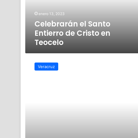
en
Teocelo
enero 13, 2023
Celebrarán el Santo
Entierro de Cristo en
Teocelo
Teocelo
celebra
Veracruz
su
fiesta
en
honor
al
Santo
Entierro
de
Cristo