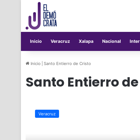
Inicio
Veracruz
Xalapa
Nacional
Inte
Inicio
|
Santo Entierro de Cristo
Santo Entierro de
Celebrarán
el
Veracruz
Santo
Entierro
de
Cristo