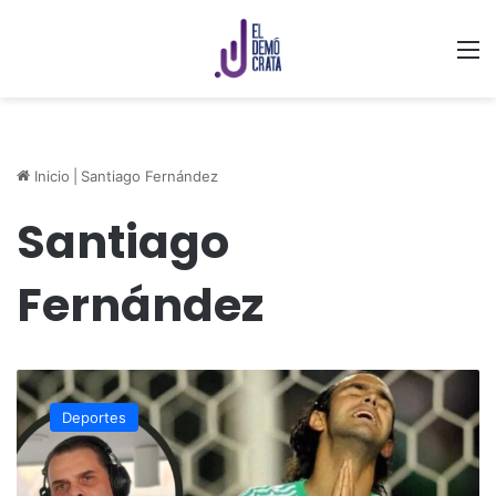
M
Inicio
|
Santiago Fernández
Santiago
Fernández
Santiago
Fernández
Deportes
revive
“polémica”
en