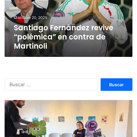
contra
de
Martinoli
octubre 20, 2025
Santiago Fernández revive
“polémica” en contra de
Martinoli
Buscar: