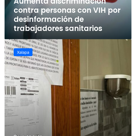
Aumenta discriminación
de
contra personas con VIH por
trabajadores
sanitarios
desinformación de
trabajadores sanitarios
Inhabilitan
sanitarios
Xalapa
por
falta
de
agua
en
edificios
del
centro
de
Xalapa