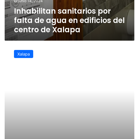
junio 14, 2024
Inhabilitan sanitarios por
falta de agua en edificios del
centro de Xalapa
Rehabilitan
sanitarios
Xalapa
del
parque
Juárez