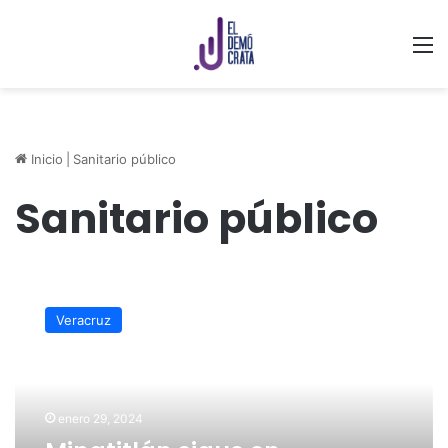
M
Inicio
|
Sanitario público
Sanitario público
Minatitlán
sigue
Veracruz
en
búsqueda
de
predio
para
enero 29, 2024
construcción