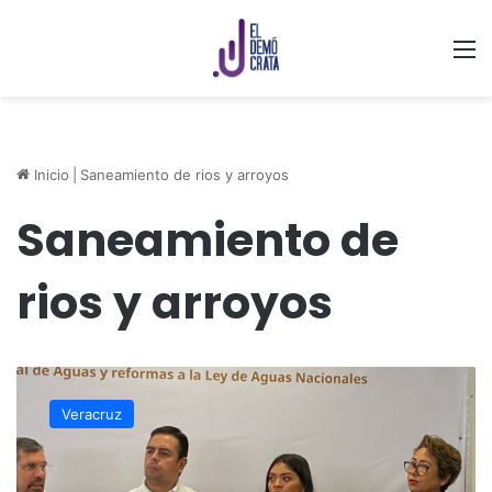
M
Inicio
|
Saneamiento de rios y arroyos
Saneamiento de
rios y arroyos
Urgente
el
Veracruz
saneamiento
de
ríos