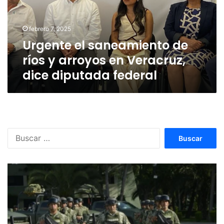
y
arroyos
en
febrero 7, 2025
Veracruz,
Urgente el saneamiento de
dice
diputada
ríos y arroyos en Veracruz,
federal
dice diputada federal
Buscar: