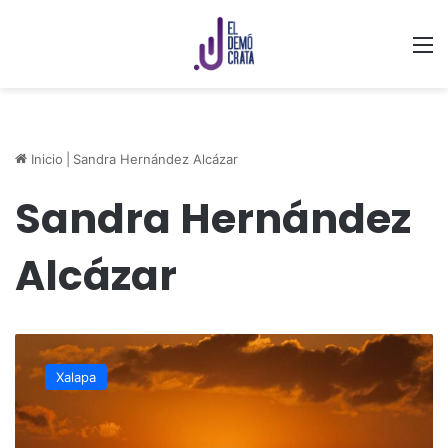
M
Inicio
|
Sandra Hernández Alcázar
Sandra Hernández
Alcázar
¿Listo
para
Xalapa
disfrutar
del
eclipse