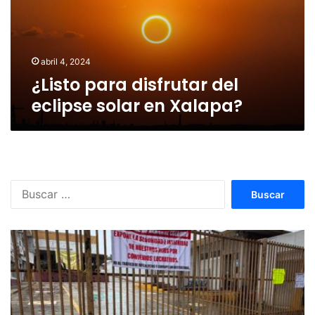
solar
en
Xalapa?
abril 4, 2024
¿Listo para disfrutar del
eclipse solar en Xalapa?
Buscar: