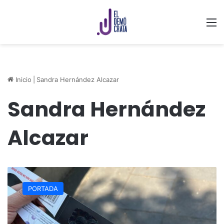
M
Inicio
|
Sandra Hernández Alcazar
Sandra Hernández
Alcazar
Venden
lentes
PORTADA
“piratas”
para
observar