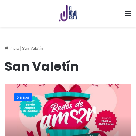
M
Inicio
|
San Valetín
San Valetín
Llegan
las
Xalapa
“Redes
de
Amor”
a
Xallitic