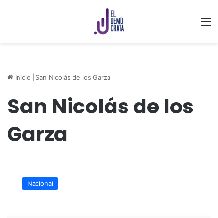
M
Inicio
|
San Nicolás de los Garza
San Nicolás de los
Garza
Clausuran
Hospital
Nacional
en
Nuevo
León