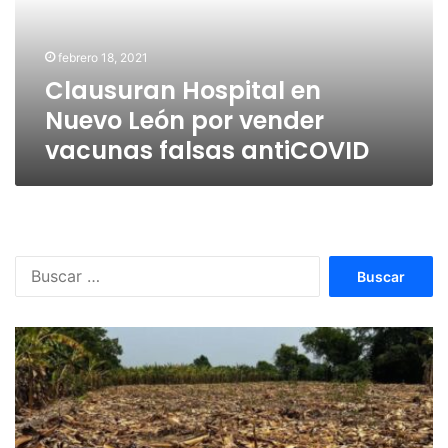
por
vender
vacunas
febrero 18, 2021
falsas
Clausuran Hospital en
antiCOVID
Nuevo León por vender
vacunas falsas antiCOVID
Buscar: