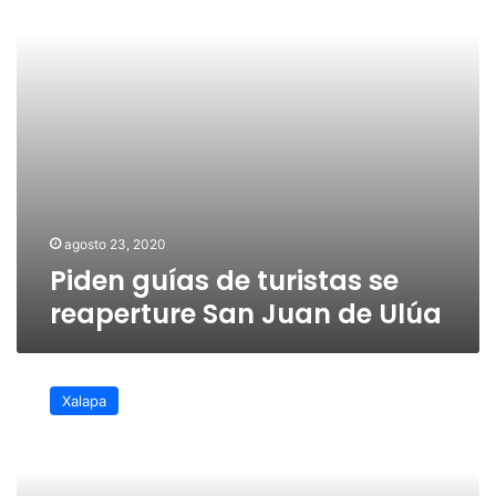
San
Juan
de
Ulúa
agosto 23, 2020
Piden guías de turistas se
reaperture San Juan de Ulúa
Se
espera
Xalapa
la
visita
de
40