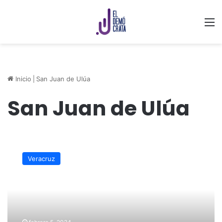
M
Inicio
|
San Juan de Ulúa
San Juan de Ulúa
Celebración
de
Veracruz
200
años
del
Congreso
podría
llevarse