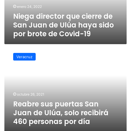
de
enero 24, 2022
Ulúa
Niega director que cierre de
haya
sido
San Juan de Ulúa haya sido
por
por brote de Covid-19
brote
de
Covid-
Reabre
19
sus
Veracruz
puertas
San
Juan
de
Ulúa,
solo
octubre 26, 2021
recibirá
Reabre sus puertas San
460
personas
Juan de Ulúa, solo recibirá
por
460 personas por día
día