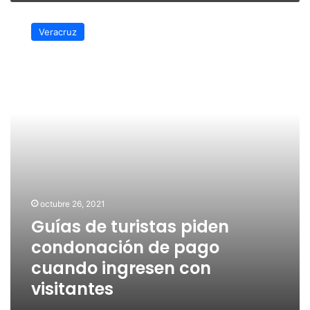
Guías
de
Veracruz
turistas
piden
condonación
de
pago
cuando
ingresen
con
visitantes
octubre 26, 2021
Guías de turistas piden
condonación de pago
cuando ingresen con
visitantes