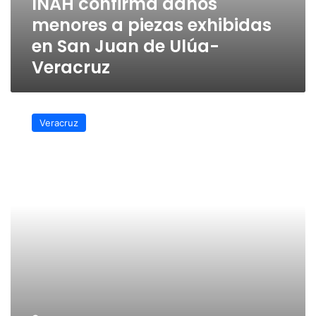
INAH confirma daños
menores a piezas exhibidas
en San Juan de Ulúa-
Veracruz
Denuncian
supuesto
Veracruz
daño
a
piezas
exhibidas
en
San
Juan
de
Ulúa
en
Veracruz