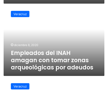
Empleados
del
Veracruz
INAH
amagan
con
tomar
zonas
arqueológicas
diciembre 8, 2020
por
Empleados del INAH
adeudos
amagan con tomar zonas
arqueológicas por adeudos
Marea
alta
Veracruz
inunda
la
Plaza
de