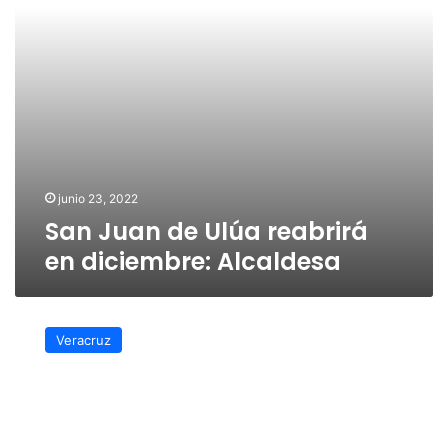
Alcaldesa
junio 23, 2022
San Juan de Ulúa reabrirá
en diciembre: Alcaldesa
En
diciembre
Veracruz
será
la
reapertura
de
San