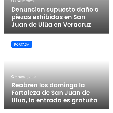
abril 12, 2023
Denuncian supuesto daño a
piezas exhibidas en San
Juan de Ulúa en Veracruz
Reabren
los
PORTADA
domingo
la
Fortaleza
de
San
Juan
febrero 8, 2023
de
Reabren los domingo la
Ulúa,
la
Fortaleza de San Juan de
entrada
Ulúa, la entrada es gratuita
es
gratuita
Sectur