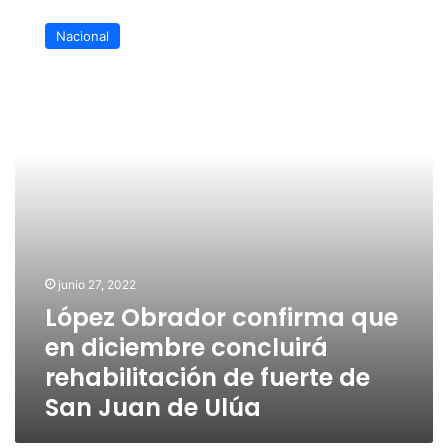
López
Obrador
Nacional
confirma
que
en
diciembre
concluirá
rehabilitación
de
fuerte
de
San
Juan
de
junio 27, 2022
Ulúa
López Obrador confirma que
en diciembre concluirá
rehabilitación de fuerte de
San Juan de Ulúa