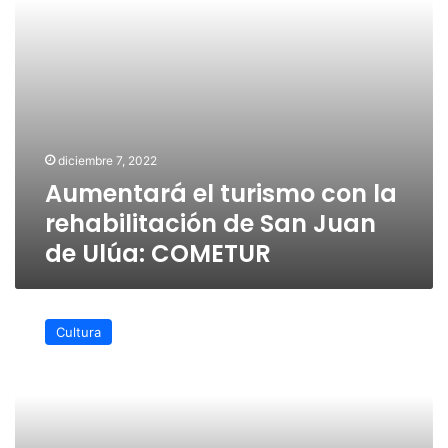
Juan
de
Ulúa:
COMETUR
diciembre 7, 2022
Aumentará el turismo con la
rehabilitación de San Juan
de Ulúa: COMETUR
Entregan
la
Cultura
primera
etapa
de
la
restauración
del