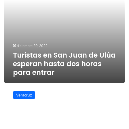
dos
horas
para
entrar
diciembre 29, 2022
Turistas en San Juan de Ulúa
esperan hasta dos horas
para entrar
Aumentará
el
Veracruz
turismo
con
la
rehabilitación
de
San