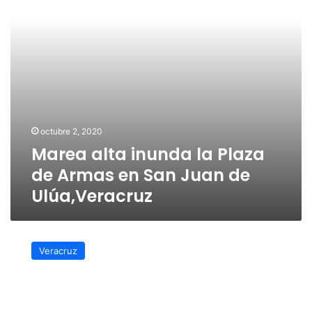
Armas
en
San
Juan
de
Ulúa,Veracruz
octubre 2, 2020
Marea alta inunda la Plaza
de Armas en San Juan de
Ulúa,Veracruz
Piden
guías
Veracruz
de
turistas
se
reaperture