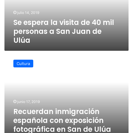
mil
personas
julio 14, 2019
a
Se espera la visita de 40 mil
San
Juan
personas a San Juan de
de
Ulúa
Ulúa
Recuerdan
inmigración
Cultura
española
con
exposición
fotográfica
en
San
junio 17, 2019
de
Recuerdan inmigración
Ulúa
española con exposición
fotográfica en San de Ulúa