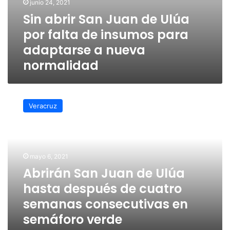
junio 24, 2021
normalidad
Sin abrir San Juan de Ulúa
por falta de insumos para
adaptarse a nueva
normalidad
Abrirán
San
Veracruz
Juan
de
Ulúa
hasta
después
mayo 6, 2021
de
Abrirán San Juan de Ulúa
cuatro
hasta después de cuatro
semanas
consecutivas
semanas consecutivas en
en
semáforo verde
semáforo
verde