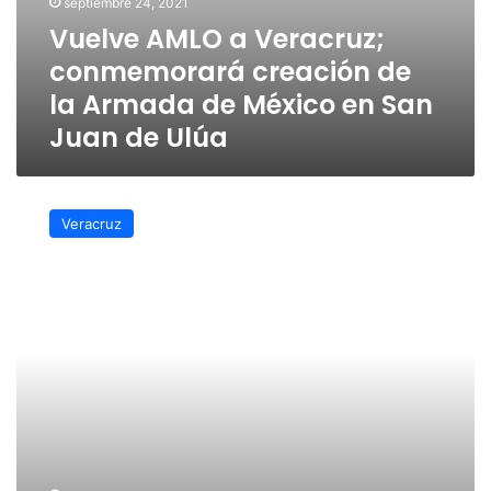
septiembre 24, 2021
de
Vuelve AMLO a Veracruz;
Ulúa
conmemorará creación de
la Armada de México en San
Juan de Ulúa
Sin
abrir
Veracruz
San
Juan
de
Ulúa
por
falta
de
insumos
para
adaptarse
a
nueva