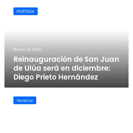
Reinauguración
de
PORTADA
San
Juan
de
Ulúa
será
en
junio 23, 2022
diciembre:
Reinauguración de San Juan
Diego
Prieto
de Ulúa será en diciembre:
Hernández
Diego Prieto Hernández
San
Juan
Veracruz
de
Ulúa
reabrirá
en
diciembre: