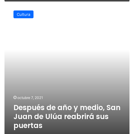
Después
de
Cultura
año
y
medio,
San
Juan
de
Ulúa
reabrirá
sus
puertas
octubre 7, 2021
Después de año y medio, San
Juan de Ulúa reabrirá sus
puertas