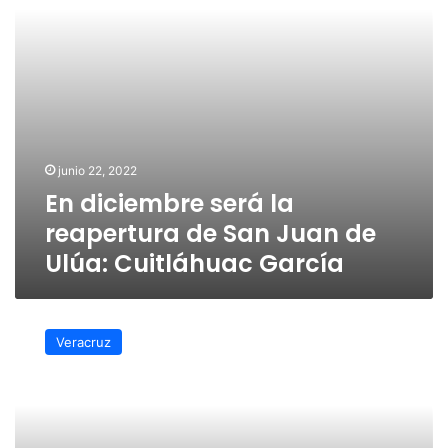
Juan
de
Ulúa:
Cuitláhuac
García
junio 22, 2022
En diciembre será la
reapertura de San Juan de
Ulúa: Cuitláhuac García
Niega
director
Veracruz
que
cierre
de
San
Juan