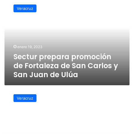
prepara
Veracruz
promoción
de
Fortaleza
de
San
Carlos
enero 19, 2023
y
Sectur prepara promoción
San
Juan
de Fortaleza de San Carlos y
de
San Juan de Ulúa
Ulúa
Turistas
en
Veracruz
San
Juan
de
Ulúa
esperan
hasta