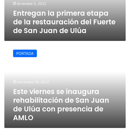
diciembre 3, 2022
Fuerte
Entregan la primera etapa
de
San
de la restauración del Fuerte
Juan
de San Juan de Ulúa
de
Ulúa
Este
viernes
PORTADA
se
inaugura
rehabilitación
de
San
noviembre 28, 2022
Juan
Este viernes se inaugura
de
rehabilitación de San Juan
Ulúa
con
de Ulúa con presencia de
presencia
AMLO
de
AMLO