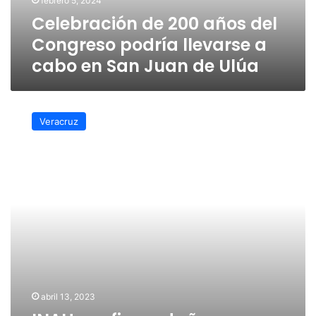
febrero 5, 2024
a
Celebración de 200 años del
cabo
en
Congreso podría llevarse a
San
cabo en San Juan de Ulúa
Juan
de
Ulúa
INAH
confirma
Veracruz
daños
menores
a
piezas
exhibidas
en
San
Juan
de
Ulúa-
Veracruz
abril 13, 2023