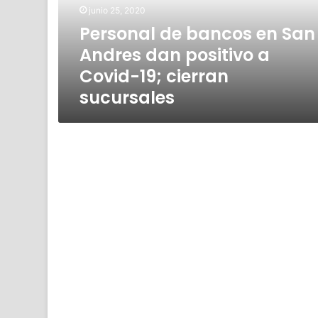
dan
junio 25, 2020
positivo
Personal de bancos en San
a
Andres dan positivo a
Covid-
19;
Covid-19; cierran
cierran
sucursales
sucursales