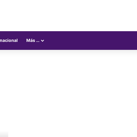
rnacional
Más …