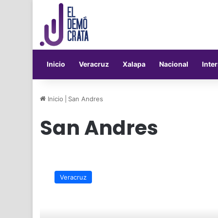
Inicio
Veracruz
Xalapa
Nacional
Inte
Inicio
|
San Andres
San Andres
Personal
de
Veracruz
bancos
en
San
Andres