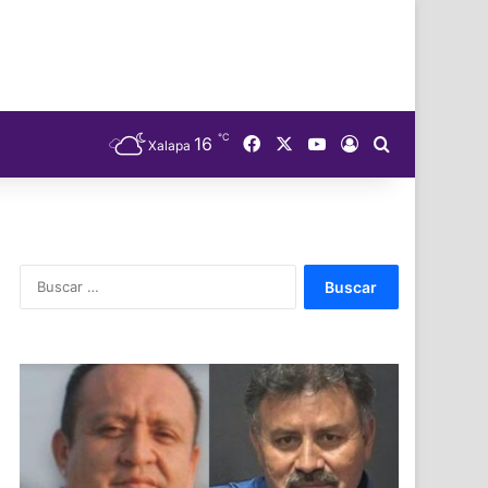
℃
Facebook
X
YouTube
16
Acceso
Buscar
Xalapa
Buscar: