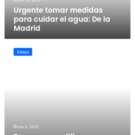
julio 13, 2023
la
Urgente tomar medidas
Madrid
para cuidar el agua: De la
Madrid
Proponen
modificar
Xalapa
normatividad
para
que
nuevas
construcciones
tengan
aljibes
julio 4, 2023