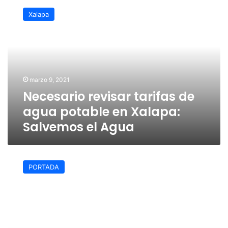
revisar
Xalapa
tarifas
de
agua
potable
en
Xalapa:
marzo 9, 2021
Salvemos
Necesario revisar tarifas de
el
Agua
agua potable en Xalapa:
Salvemos el Agua
Pide
Salvemos
PORTADA
al
Agua
revisar
tarifas
del
líquido