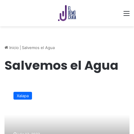
M
Inicio
|
Salvemos el Agua
Salvemos el Agua
Urgente
tomar
Xalapa
medidas
para
cuidar
el
agua:
De