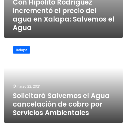
Con Hipólito Rodríguez
incrementó el precio del
agua en Xalapa: Salvemos el
Agua
Solicitará
Salvemos
Xalapa
el
Agua
cancelación
de
cobro
por
marzo 22, 2021
Servicios
Solicitará Salvemos el Agua
Ambientales
cancelación de cobro por
Servicios Ambientales
Necesario