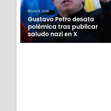
saludo
nazi
junio 8, 2026
en
Gustavo Petro desata
X
polémica tras publicar
saludo nazi en X