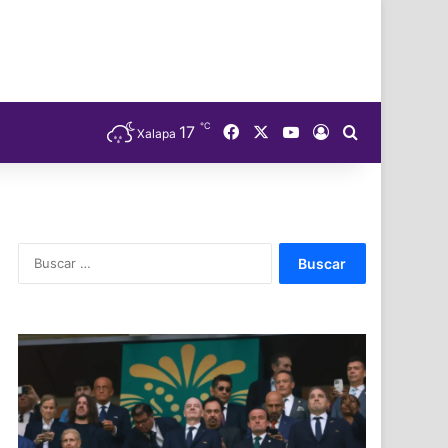
℃
Facebook
X
YouTube
17
Acceso
Buscar
Xalapa
Buscar: