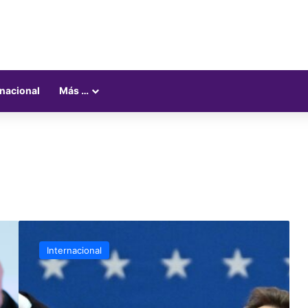
rnacional
Más …
Justifican
aparente
Internacional
saludo
nazi
de
Elon