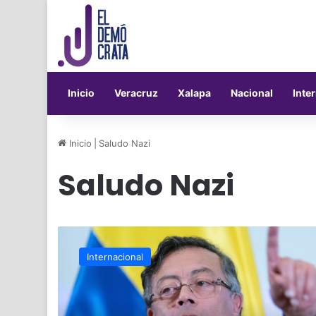
Inicio
Veracruz
Xalapa
Nacional
Inte
Inicio
|
Saludo Nazi
Saludo Nazi
Gustavo
Petro
Internacional
desata
polémica
tras
publicar