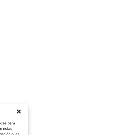
kies para
de estas
gación o las