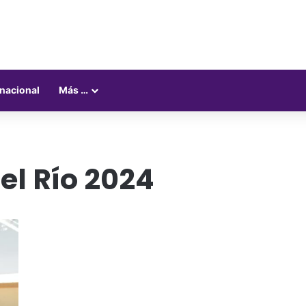
rnacional
Más …
el Río 2024