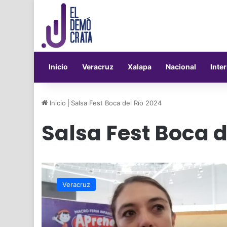
Inicio
Veracruz
Xalapa
Nacional
Inte
Inicio
|
Salsa Fest Boca del Río 2024
Salsa Fest Boca d
Operativo
de
Veracruz
seguridad
y
protección
civil