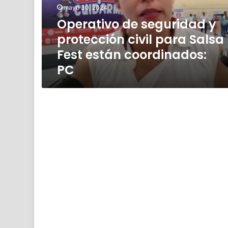
para
mayo 30, 2024
Salsa
Operativo de seguridad y
Fest
protección civil para Salsa
están
coordinados:
Fest están coordinados:
PC
PC