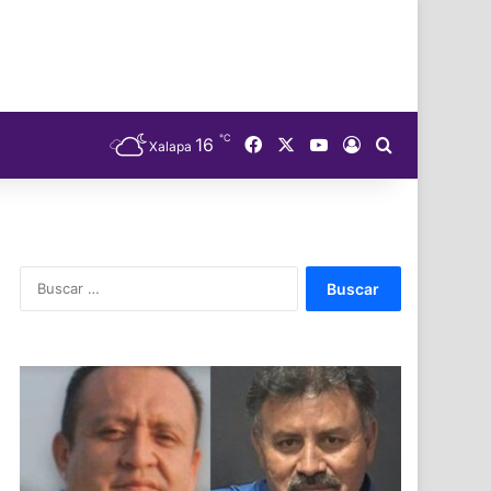
℃
Facebook
X
YouTube
16
Acceso
Buscar
Xalapa
Buscar: