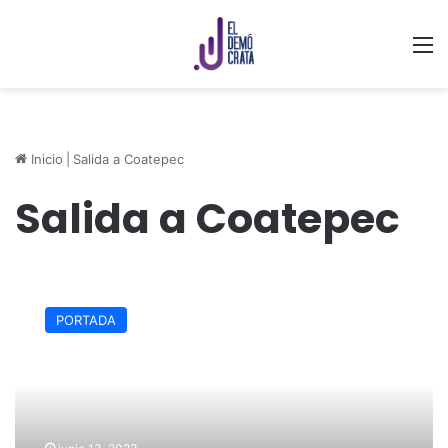
M
Inicio
|
Salida a Coatepec
Salida a Coatepec
Vecinos
bloquean
PORTADA
salida
a
Coatepec;
llevan
20
días