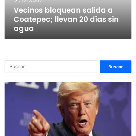
junio 13, 2023
sin
Vecinos bloquean salida a
agua
Coatepec; llevan 20 días sin
agua
Buscar: