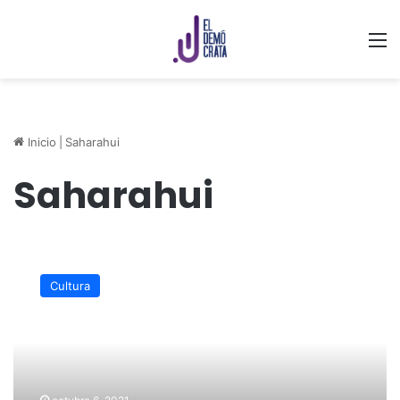
M
Inicio
|
Saharahui
Saharahui
Conoce
más
Cultura
de
la
cultura
Saharahui;
Grupo
Raíces