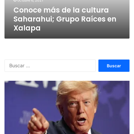
octubre 6, 2021
en
Conoce más de la cultura
Xalapa
Saharahui; Grupo Raíces en
Xalapa
Buscar: