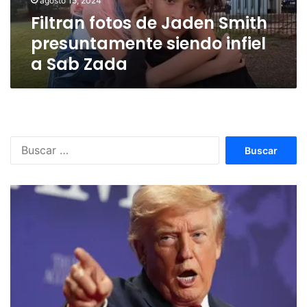
agosto 15, 2024
a
Filtran fotos de Jaden Smith
Sab
Zada
presuntamente siendo infiel
a Sab Zada
Buscar: