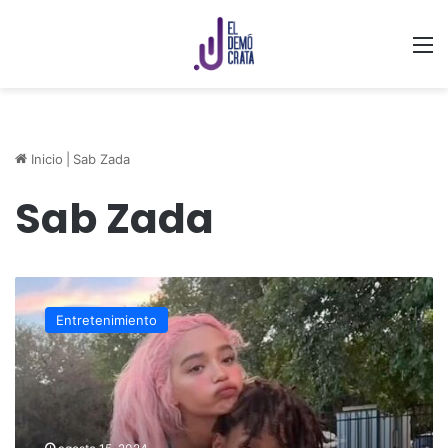
M
Inicio
|
Sab Zada
Sab Zada
Filtran
fotos
Entretenimiento
de
Jaden
Smith
presuntamente
siendo
infiel