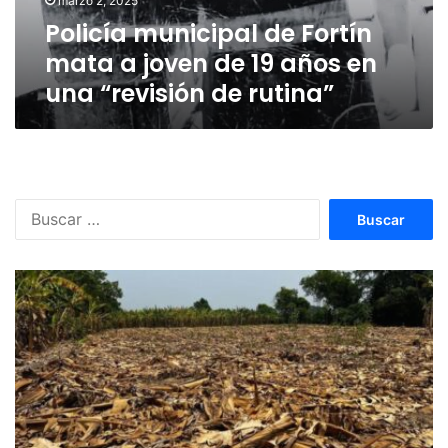
marzo 2, 2025
19
Policía municipal de Fortín
años
en
mata a joven de 19 años en
una
una “revisión de rutina”
“revisión
de
rutina”
Buscar: