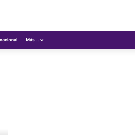
rnacional
Más …