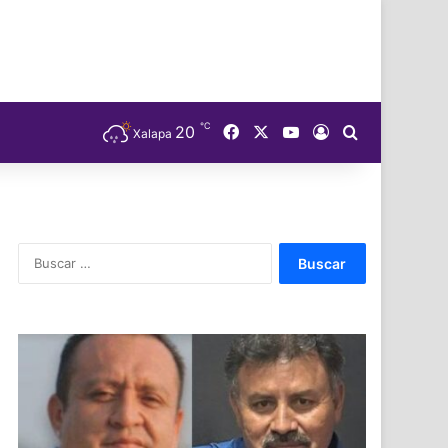
℃
Facebook
X
YouTube
20
Acceso
Buscar
Xalapa
Buscar: