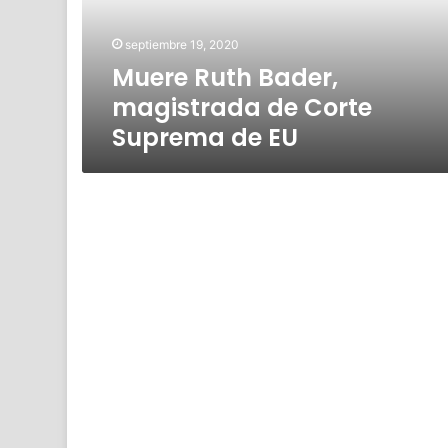
Suprema
de
septiembre 19, 2020
EU
Muere Ruth Bader,
magistrada de Corte
Suprema de EU