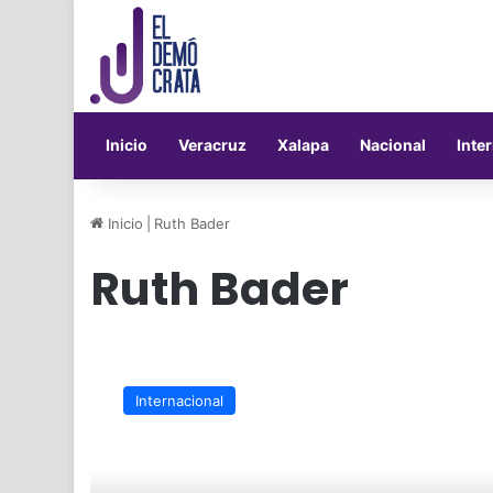
Inicio
Veracruz
Xalapa
Nacional
Inte
Inicio
|
Ruth Bader
Ruth Bader
Muere
Ruth
Internacional
Bader,
magistrada
de
Corte