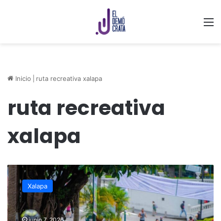
M
Inicio
|
ruta recreativa xalapa
ruta recreativa
xalapa
Transforma
Ruta
Xalapa
Recreativa
las
calles
junio 7, 2026