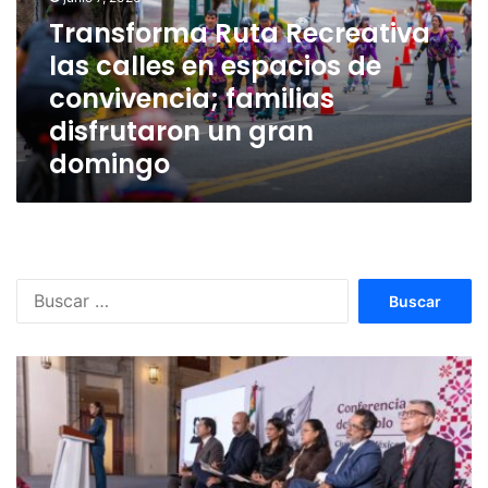
en
espacios
Transforma Ruta Recreativa
de
las calles en espacios de
convivencia;
convivencia; familias
familias
disfrutaron
disfrutaron un gran
un
domingo
gran
domingo
Buscar: