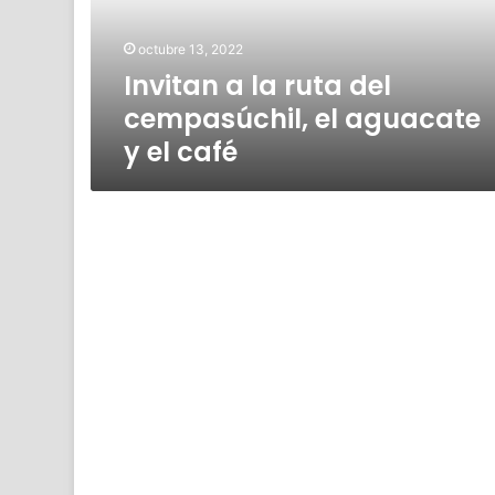
el
aguacate
octubre 13, 2022
y
Invitan a la ruta del
el
café
cempasúchil, el aguacate
y el café