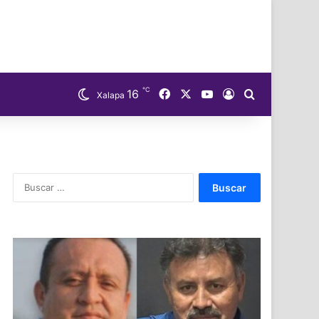
℃
Facebook
X
YouTube
16
Acceso
Buscar
Xalapa
Buscar: