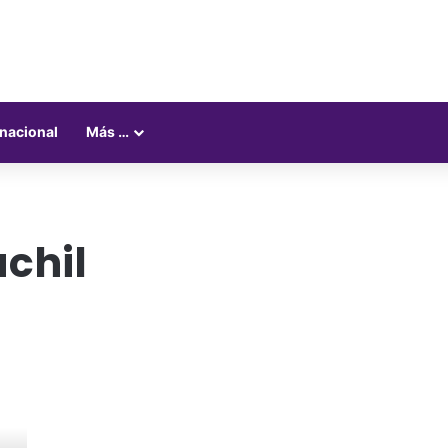
rnacional
Más …
chil