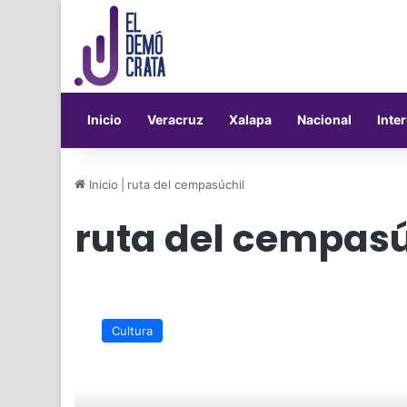
Inicio
Veracruz
Xalapa
Nacional
Inte
Inicio
|
ruta del cempasúchil
ruta del cempasú
Invitan
a
Cultura
la
ruta
del
cempasúchil,