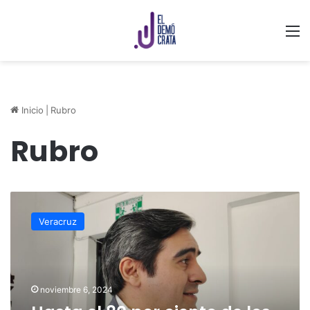
M
Inicio
|
Rubro
Rubro
Hasta
el
Veracruz
80
por
ciento
de
los
noviembre 6, 2024
productores