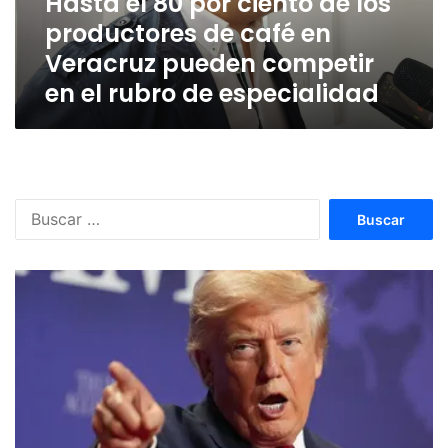
Hasta el 80 por ciento de los
de
productores de café en
café
en
Veracruz pueden competir
Veracruz
en el rubro de especialidad
pueden
competir
en
el
rubro
de
Buscar:
especialidad