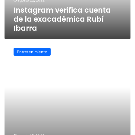
agosto 22, 2022
Instagram verifica cuenta
de la exacadémica Rubí
Ibarra
La
hondureña
Entretenimiento
Cesia
Saenz
es
la
ganadora
de
La
Academia
20
años