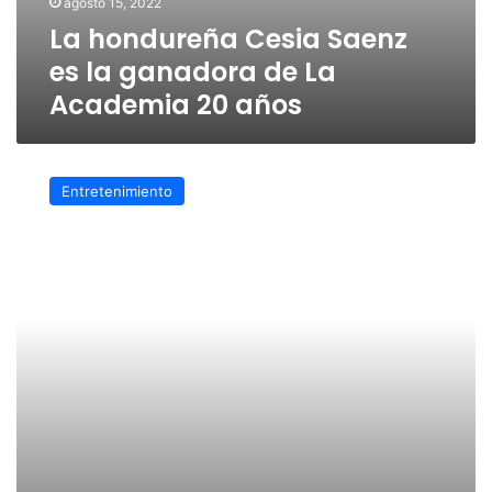
agosto 15, 2022
La hondureña Cesia Saenz
es la ganadora de La
Academia 20 años
Rubí
Ibarra
Entretenimiento
llega
a
la
final
de
«La
Academia»