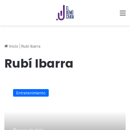
M
Inicio
|
Rubí Ibarra
Rubí Ibarra
Instagram
verifica
Entretenimiento
cuenta
de
la
exacadémica
Rubí
Ibarra