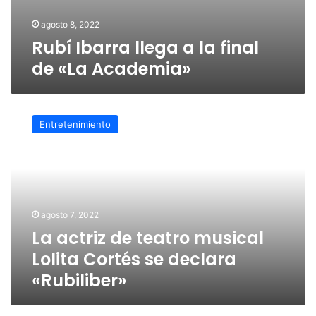
agosto 8, 2022
Rubí Ibarra llega a la final
de «La Academia»
La
actriz
Entretenimiento
de
teatro
musical
Lolita
Cortés
se
agosto 7, 2022
declara
La actriz de teatro musical
«Rubiliber»
Lolita Cortés se declara
«Rubiliber»