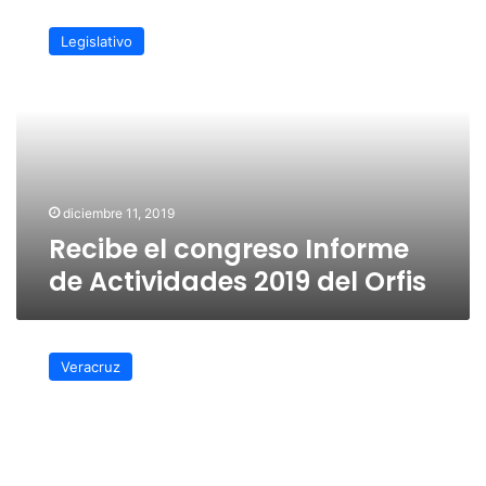
Recibe
el
Legislativo
congreso
Informe
de
Actividades
2019
del
Orfis
diciembre 11, 2019
Recibe el congreso Informe
de Actividades 2019 del Orfis
Veracruz
vive
Veracruz
cambios
y
el
Poder
Judicial