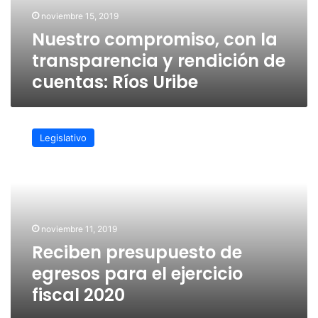
de
noviembre 15, 2019
cuentas:
Nuestro compromiso, con la
Ríos
Uribe
transparencia y rendición de
cuentas: Ríos Uribe
Reciben
presupuesto
Legislativo
de
egresos
para
el
ejercicio
fiscal
noviembre 11, 2019
2020
Reciben presupuesto de
egresos para el ejercicio
fiscal 2020