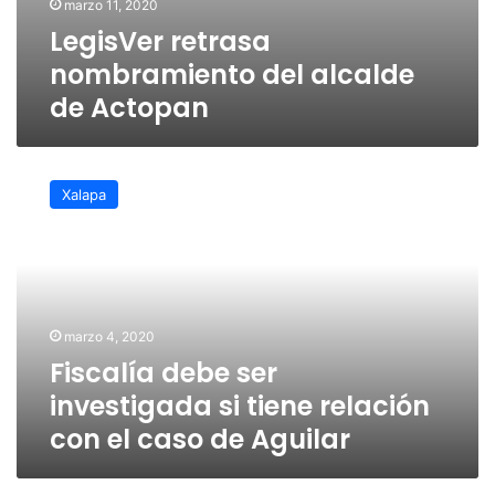
marzo 11, 2020
LegisVer retrasa
nombramiento del alcalde
de Actopan
Fiscalía
debe
Xalapa
ser
investigada
si
tiene
relación
con
marzo 4, 2020
el
Fiscalía debe ser
caso
de
investigada si tiene relación
Aguilar
con el caso de Aguilar
La