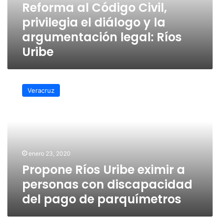
Reforma al Código Civil,
la
privilegia el diálogo y la
argumentación
legal:
argumentación legal: Ríos
Ríos
Uribe
Uribe
Propone
Ríos
Veracruz
Uribe
eximir
a
personas
con
discapacidad
enero 23, 2020
del
Propone Ríos Uribe eximir a
pago
de
personas con discapacidad
parquímetros
del pago de parquímetros