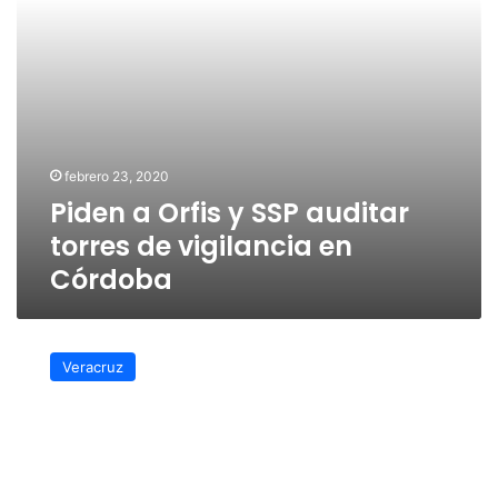
vigilancia
en
Córdoba
febrero 23, 2020
Piden a Orfis y SSP auditar
torres de vigilancia en
Córdoba
Descarta
Morena
Veracruz
llamar
a
comparecer
a
titular
de