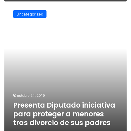
Presenta
Diputado
Uncategorized
iniciativa
para
proteger
a
menores
tras
divorcio
de
sus
padres
octubre 24, 2019
Presenta Diputado iniciativa
para proteger a menores
tras divorcio de sus padres