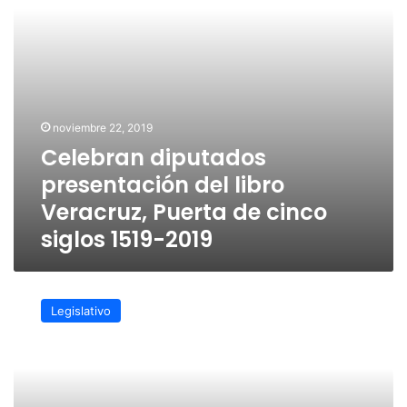
de
cinco
siglos
1519-
2019
noviembre 22, 2019
Celebran diputados
presentación del libro
Veracruz, Puerta de cinco
siglos 1519-2019
Nuestro
compromiso,
Legislativo
con
la
transparencia
y
rendición