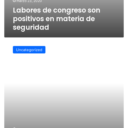
marzo 23, 2020
Labores de congreso son
positivos en materia de
seguridad
LegisVer
retrasa
Uncategorized
nombramiento
del
alcalde
de
Actopan