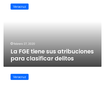
FGE
Veracruz
tiene
sus
atribuciones
para
clasificar
delitos
febrero 27, 2020
La FGE tiene sus atribuciones
para clasificar delitos
Piden
a
Veracruz
Orfis
y
SSP
auditar
torres
de