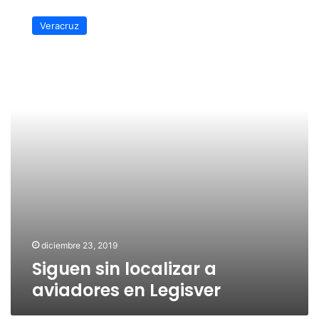
Siguen
sin
Veracruz
localizar
a
aviadores
en
Legisver
diciembre 23, 2019
Siguen sin localizar a
aviadores en Legisver