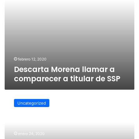
SSP
febrero 12, 2020
Descarta Morena llamar a
comparecer a titular de SSP
Reforma
al
Uncategorized
Código
Civil,
privilegia
el
diálogo
enero 24, 2020
y