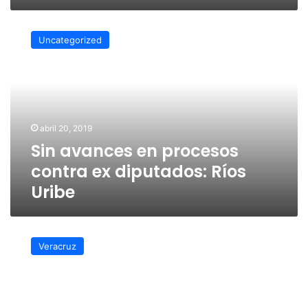
Sin
avances
Uncategorized
en
procesos
contra
ex
diputados:
Ríos
abril 20, 2019
Uribe
Sin avances en procesos
contra ex diputados: Ríos
Uribe
La
Iglesia
Veracruz
debe
evangelizar,
el
Congreso