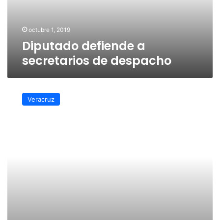
octubre 1, 2019
Diputado defiende a
secretarios de despacho
Buscará
diputado
Veracruz
eliminar
reelección
y
plurinominales
del
Congreso
local