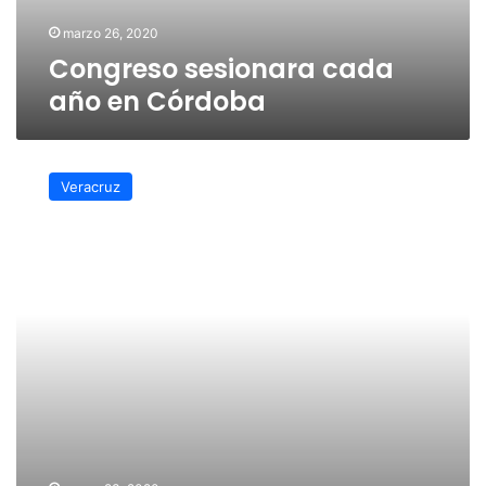
marzo 26, 2020
Congreso sesionara cada
año en Córdoba
Labores
de
Veracruz
congreso
son
positivos
en
materia
de
seguridad