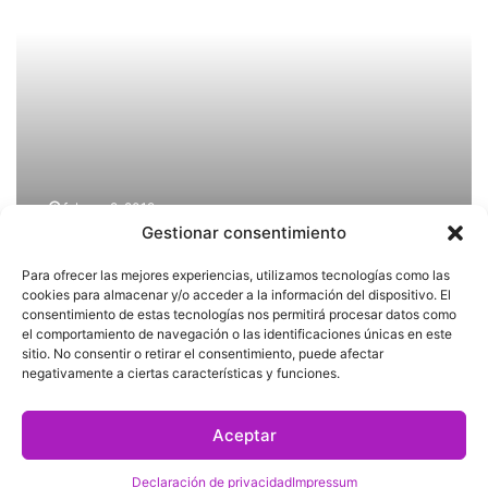
continuidad
al
Juicio
Polìtico
contra
Winckler
febrero 9, 2019
Gestionar consentimiento
Ríos Uribe confía que se
dará continuidad al Juicio
Para ofrecer las mejores experiencias, utilizamos tecnologías como las
cookies para almacenar y/o acceder a la información del dispositivo. El
Polìtico contra Winckler
consentimiento de estas tecnologías nos permitirá procesar datos como
el comportamiento de navegación o las identificaciones únicas en este
sitio. No consentir o retirar el consentimiento, puede afectar
Depende
negativamente a ciertas características y funciones.
del
PORTADA
dictamen
votación
Aceptar
de
juicio
Declaración de privacidad
Impressum