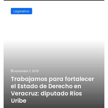
Trabajamos
para
Legislativo
fortalecer
el
Estado
de
Derecho
en
Veracruz:
diputado
Ríos
Uribe
noviembre 7, 2019
Trabajamos para fortalecer
el Estado de Derecho en
Veracruz: diputado Ríos
Uribe