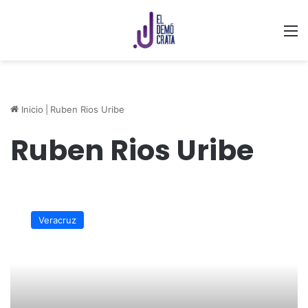
M
Inicio
|
Ruben Rios Uribe
Ruben Rios Uribe
Congreso
sesionara
Veracruz
cada
año
en
Córdoba