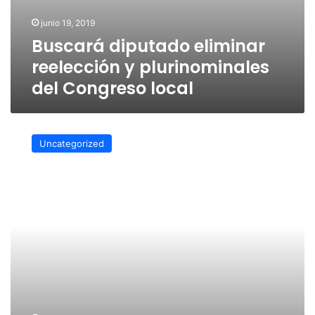
junio 19, 2019
Buscará diputado eliminar
reelección y plurinominales
del Congreso local
Pueblos
afromexicanos,
Uncategorized
parte
del
acervo
pluricultural
veracruzano:
Ríos
Uribe