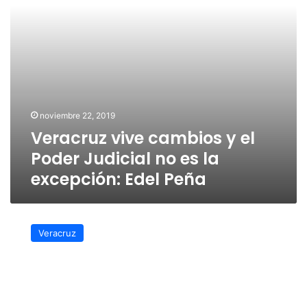
no
es
la
excepción:
Edel
Peña
noviembre 22, 2019
Veracruz vive cambios y el
Poder Judicial no es la
excepción: Edel Peña
Celebran
diputados
Veracruz
presentación
del
libro
Veracruz,
Puerta