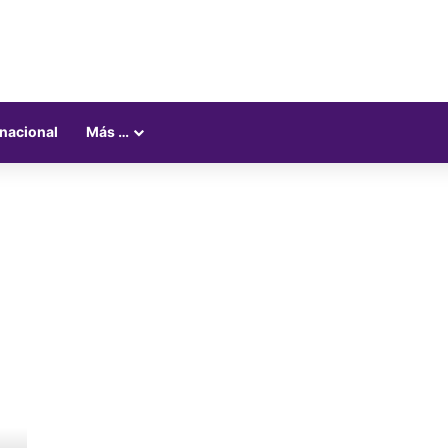
rnacional
Más …