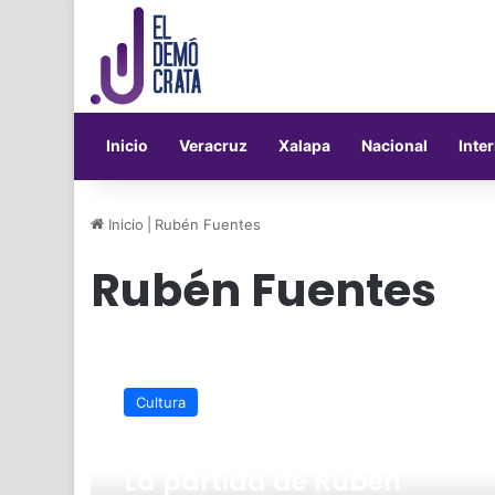
Inicio
Veracruz
Xalapa
Nacional
Inte
Inicio
|
Rubén Fuentes
Rubén Fuentes
La
partida
Cultura
de
Rubén
febrero 7, 2022
Fuentes,
La partida de Rubén
es