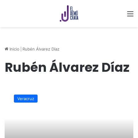
M
Inicio
|
Rubén Álvarez Díaz
Rubén Álvarez Díaz
Se
abre
Veracruz
la
oficina
de
gestión
de
PODEMOS