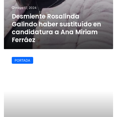
mayo 17, 2024
Desmiente Rosalinda
Galindo haber sustituído en
candidatura a Ana Miriam
Ferráez
Aprobación
del
PORTADA
presupuesto
permitirá
la
atención
de
las
necesidades
de
Veracruz