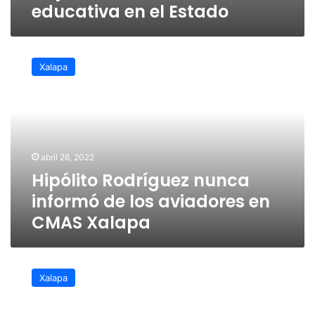
educativa en el Estado
Hipólito
Rodríguez
Xalapa
nunca
informó
de
los
aviadores
en
abril 26, 2022
CMAS
Hipólito Rodríguez nunca
Xalapa
informó de los aviadores en
CMAS Xalapa
No
es
Xalapa
viable
multar
por