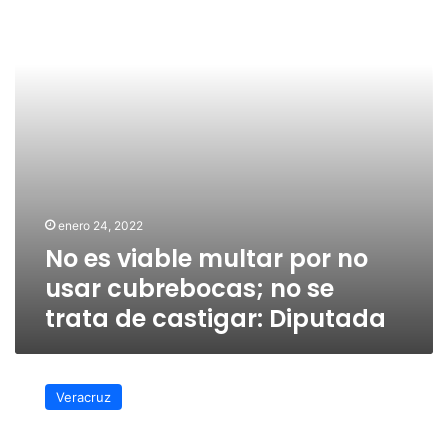
no
usar
cubrebocas;
no
se
trata
de
castigar:
Diputada
enero 24, 2022
No es viable multar por no
usar cubrebocas; no se
trata de castigar: Diputada
Aprueba
Congreso
Veracruz
de
Veracruz
minuta