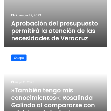
diciembre 22, 2023
Aprobación del presupuesto
permitirá la atención de las
necesidades de Veracruz
»También
tengo
Xalapa
mis
conocimientos»:
Rosalinda
Galindo
al
mayo 11, 2023
compararse
»También tengo mis
con
conocimientos»: Rosalinda
ministros
de
Galindo al compararse con
la