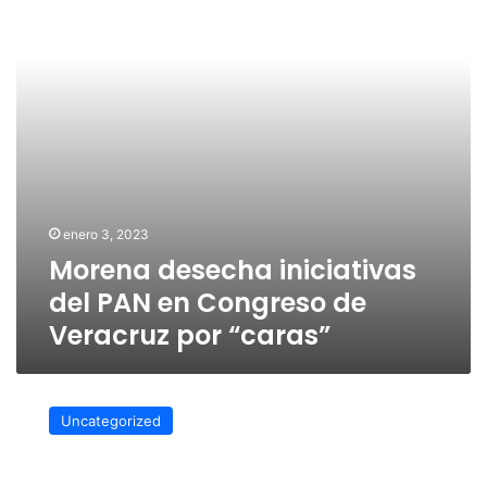
en
Congreso
de
Veracruz
por
“caras”
enero 3, 2023
Morena desecha iniciativas
del PAN en Congreso de
Veracruz por “caras”
Rosalinda
Galindo
Uncategorized
Silva
afirmó
que