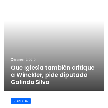
a
Winckler,
pide
diputada
Galindo
Silva
febrero 17, 2019
Que Iglesia también critique
a Winckler, pide diputada
Galindo Silva
SCJN
obligó
PORTADA
el