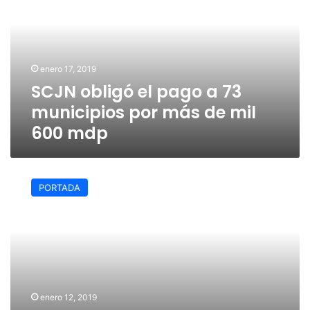
pago
a
73
municipios
por
enero 17, 2019
más
SCJN obligó el pago a 73
de
mil
municipios por más de mil
600
600 mdp
mdp
Diputada
Rosalinda
PORTADA
inagura
casa
de
vinculación
enero 12, 2019