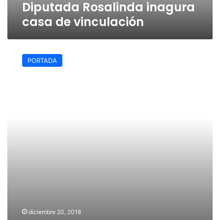
Diputada Rosalinda inagura
casa de vinculación
Prevén
aumento
PORTADA
a
presupuesto
de
seguridad
diciembre 20, 2018