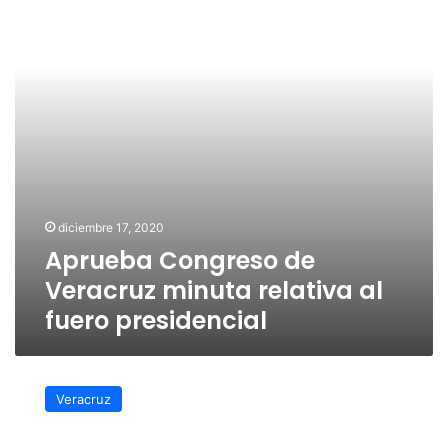
relativa
al
fuero
presidencial
diciembre 17, 2020
Aprueba Congreso de
Veracruz minuta relativa al
fuero presidencial
Congreso
ya
Veracruz
no
influenciara