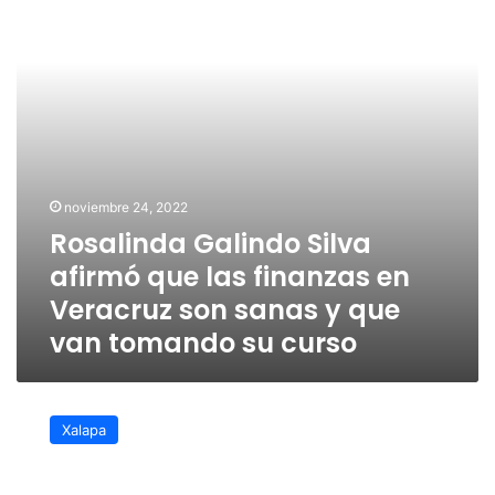
las
finanzas
en
Veracruz
son
sanas
y
que
van
noviembre 24, 2022
tomando
Rosalinda Galindo Silva
su
curso
afirmó que las finanzas en
Veracruz son sanas y que
van tomando su curso
Diputada
de
Xalapa
Xalapa
pide
a