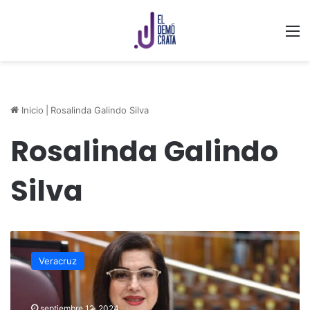
M
Inicio
|
Rosalinda Galindo Silva
Rosalinda Galindo
Silva
Secretaría
General
Veracruz
del
Congreso
congela
septiembre 12, 2024