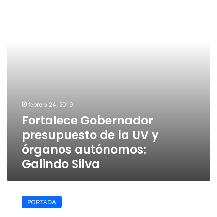
la
UV
y
órganos
autónomos:
Galindo
Silva
febrero 24, 2019
Fortalece Gobernador
presupuesto de la UV y
órganos autónomos:
Galindo Silva
Que
Iglesia
PORTADA
también
critique