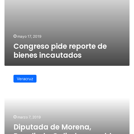
mayo 17, 2019
Congreso pide reporte de
bienes incautados
Diputada
de
Veracruz
Morena,
Rosalinda
Galindo
respalda
al
Ballet
marzo 7, 2019
Aztlán
Diputada de Morena,
Xalapa