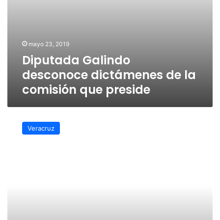
mayo 23, 2019
Diputada Galindo
desconoce dictámenes de la
comisión que preside
Congreso
pide
Veracruz
reporte
de
bienes
incautados