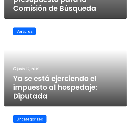
Comisión de Búsqueda
Ya
se
Veracruz
está
ejerciendo
el
impuesto
al
hospedaje:
junio 17, 2019
Diputada
Ya se está ejerciendo el
impuesto al hospedaje:
Diputada
Pide
Rosalinda
Uncategorized
Galindo
mayor