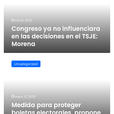
en
las
decisiones
en
julio 9, 2020
el
Congreso ya no influenciara
TSJE:
Morena
en las decisiones en el TSJE:
Morena
Medida
para
Uncategorized
proteger
boletas
electorales,
propone
Diputada
mayo 12, 2020
Medida para proteger
boletas electorales, propone