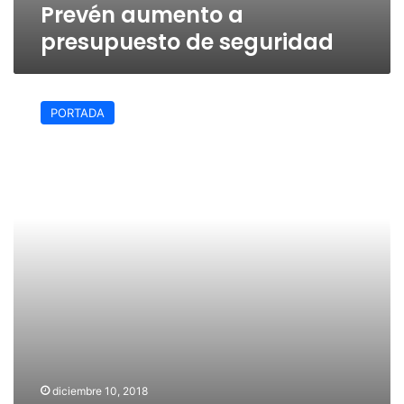
Prevén aumento a
presupuesto de seguridad
Morena
reconoce
PORTADA
aumento
en
violencia
diciembre 10, 2018