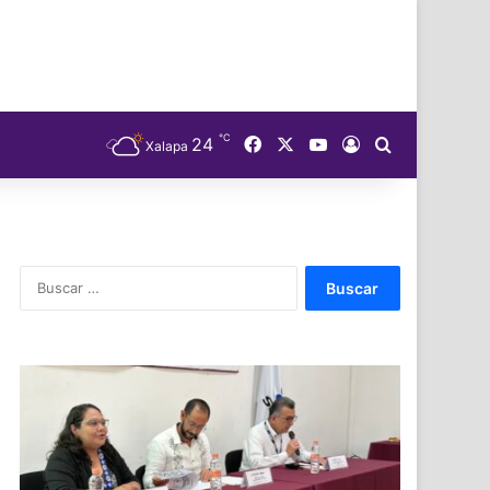
℃
Facebook
X
YouTube
24
Acceso
Buscar
Xalapa
Buscar: