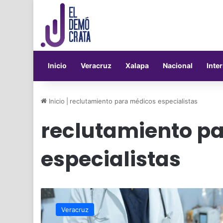
Inicio
Veracruz
Xalapa
Nacional
Inte
Inicio
|
reclutamiento para médicos especialistas
reclutamiento p
especialistas
Habrá
jornada
Veracruz
de