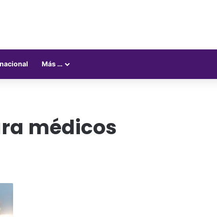
rnacional
Más …
ara médicos