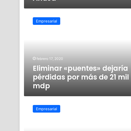
Eliminar
«puentes»
Empresarial
dejaría
pérdidas
por
más
de
21
febrero 17, 2020
mil
Eliminar «puentes» dejaría
mdp
pérdidas por más de 21 mil
mdp
Comerciantes
insisten,
Empresarial
quieren
los
«puentes»