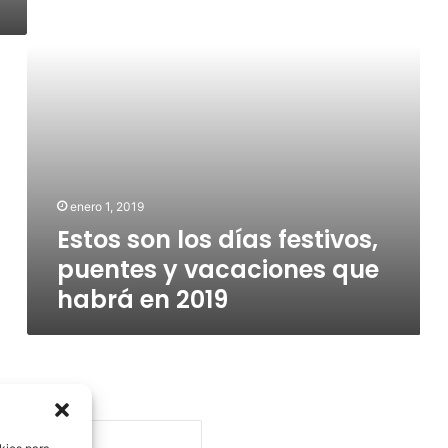
y
vacaciones
que
habrá
en
2019
enero 1, 2019
Estos son los días festivos,
puentes y vacaciones que
habrá en 2019
Ni hay má