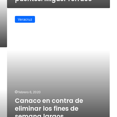
Canaco
en
Veracruz
contra
de
eliminar
los
fines
de
semana
largos
febrero 6, 2020
Canaco en contra de
eliminar los fines de
semana largos