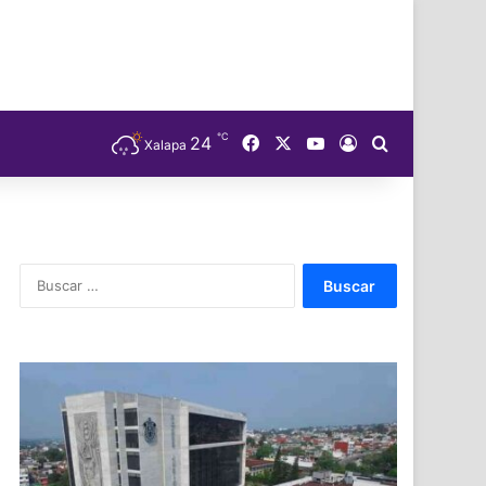
℃
Facebook
X
YouTube
24
Acceso
Buscar
Xalapa
Buscar: