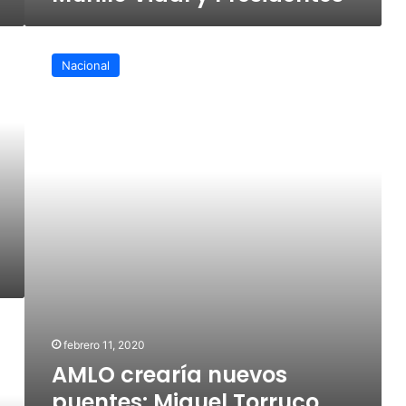
AMLO
crearía
Nacional
nuevos
puentes:
Miguel
Torruco
febrero 11, 2020
AMLO crearía nuevos
puentes: Miguel Torruco