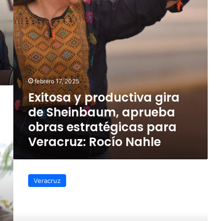
aprueba
obras
estratégicas
para
Veracruz:
Rocío
Nahle
febrero 17, 2025
Exitosa y productiva gira
de Sheinbaum, aprueba
obras estratégicas para
Veracruz: Rocío Nahle
Localidades
siguen
Veracruz
incomunicadas
por
colapso
de