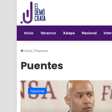
Inicio
Veracruz
Xalapa
Nacional
Inte
Inicio
|
Puentes
Puentes
SICT
anuncia
Nacional
construcción
de
puentes
y