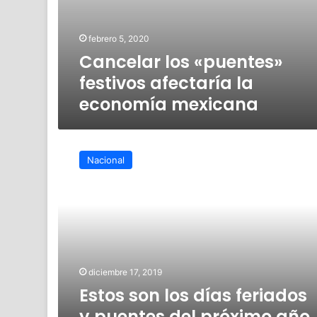
febrero 5, 2020
Cancelar los «puentes»
festivos afectaría la
economía mexicana
Estos
son
Nacional
los
días
feriados
y
puentes
del
próximo
año
diciembre 17, 2019
Estos son los días feriados
y puentes del próximo año