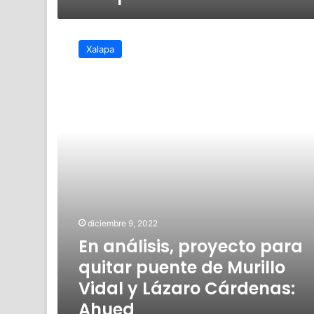
En
análisis,
Xalapa
proyecto
para
quitar
puente
de
Murillo
Vidal
y
Lázaro
Cárdenas:
Ahued
diciembre 9, 2022
En análisis, proyecto para
quitar puente de Murillo
Vidal y Lázaro Cárdenas:
Ahued