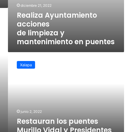
diciembre 21, 2022
Realiza Ayuntamiento
acciones
de limpieza y
mantenimiento en puentes
Restauran
los
Xalapa
puentes
Murillo
Vidal
y
Presidentes
junio 2, 2022
Restauran los puentes
Murillo Vidal y Presidentes