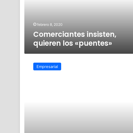
febrero 8, 2020
Comerciantes insisten,
quieren los «puentes»
Cancelar
los
Empresarial
«puentes»
festivos
afectaría
la
economía
mexicana