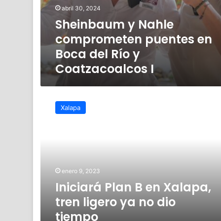
abril 30, 2024
Sheinbaum y Nahle
comprometen puentes en
Boca del Río y
Coatzacoalcos I
Iniciará
Plan
Xalapa
B
en
Xalapa,
tren
ligero
ya
enero 9, 2023
no
Iniciará Plan B en Xalapa,
dio
tiempo
tren ligero ya no dio
tiempo