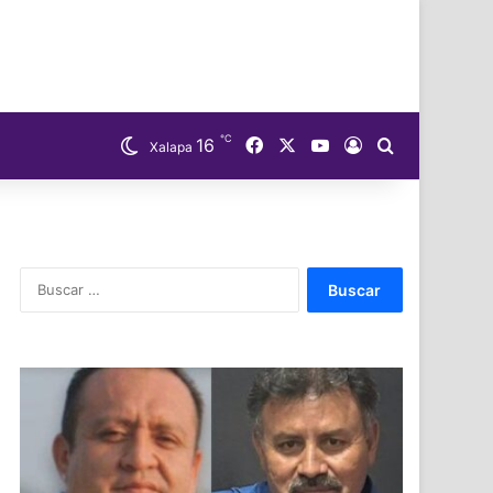
℃
Facebook
X
YouTube
16
Acceso
Buscar
Xalapa
Buscar: