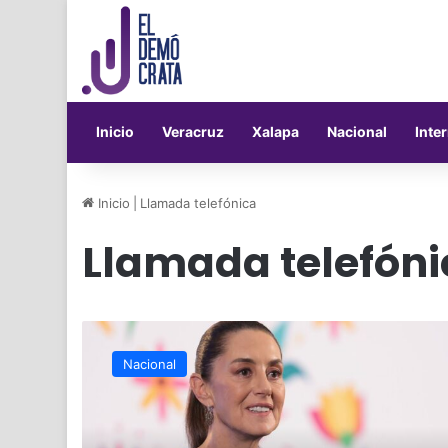
Inicio
Veracruz
Xalapa
Nacional
Inte
Inicio
|
Llamada telefónica
Llamada telefóni
Hoy
Sheinbaum
Nacional
sostendrá
llamada
con
Trump