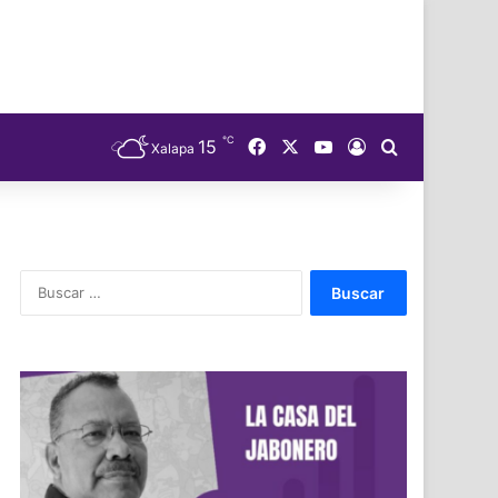
℃
Facebook
X
YouTube
15
Acceso
Buscar
Xalapa
Buscar: