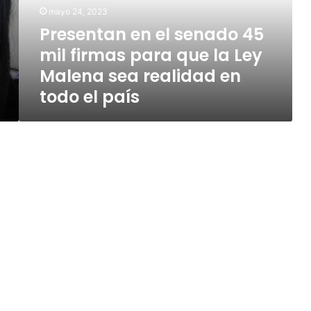
firmas
mayo 24, 2023
para
Presentan en el senado 45
que
mil firmas para que la Ley
la
Ley
Malena sea realidad en
Malena
todo el país
sea
realidad
en
todo
el
país