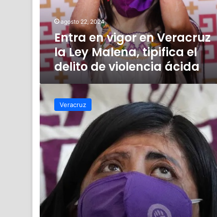
Ley
Malena,
agosto 22, 2024
tipifica
Entra en vigor en Veracruz
el
delito
la Ley Malena, tipifica el
de
delito de violencia ácida
violencia
ácida
Diputados
de
Veracruz
Veracruz
aprueban
Ley
Malena,
que
tipifica
ataques
con
sustancias
corrosivas