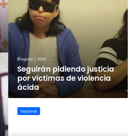
violencia
ácida
agosto 1, 2024
Seguirán pidiendo justicia
por víctimas de violencia
ácida
Presentan
en
Nacional
el
senado
45
mil