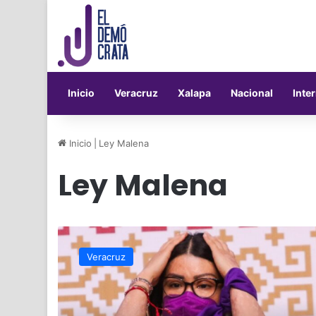
Inicio
Veracruz
Xalapa
Nacional
Inte
Inicio
|
Ley Malena
Ley Malena
Entra
en
Veracruz
vigor
en
Veracruz
la